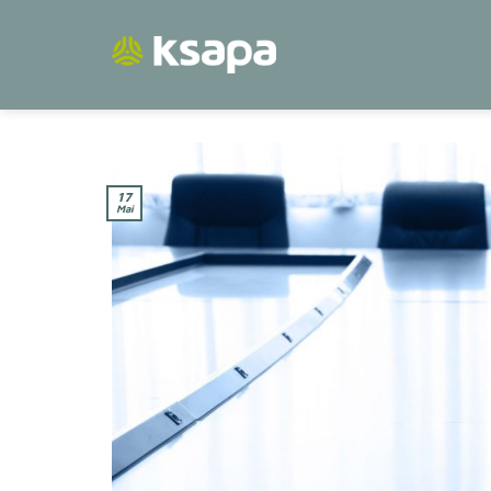
Passer
au
contenu
17
Mai