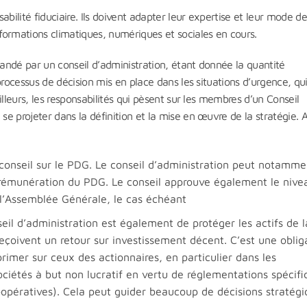
bilité fiduciaire. Ils doivent adapter leur expertise et leur mode d
formations climatiques, numériques et sociales en cours.
andé par un conseil d’administration, étant donnée la quantité
processus de décision mis en place dans les situations d’urgence, qu
lleurs, les responsabilités qui pèsent sur les membres d’un Conseil
 projeter dans la définition et la mise en œuvre de la stratégie. A
e conseil sur le PDG. Le conseil d’administration peut notamme
e rémunération du PDG. Le conseil approuve également le nive
l’Assemblée Générale, le cas échéant
eil d’administration est également de protéger les actifs de l
reçoivent un retour sur investissement décent. C’est une oblig
primer sur ceux des actionnaires, en particulier dans les
sociétés à but non lucratif en vertu de réglementations spécif
oopératives). Cela peut guider beaucoup de décisions stratégi