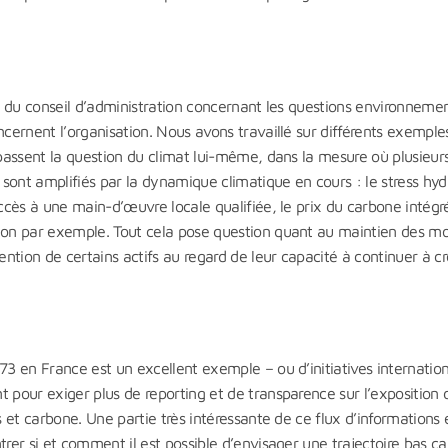
in du conseil d’administration concernant les questions environnemen
ncernent l’organisation. Nous avons travaillé sur différents exemple
épassent la question du climat lui-même, dans la mesure où plusieur
nt amplifiés par la dynamique climatique en cours : le stress hyd
accès à une main-d’œuvre locale qualifiée, le prix du carbone intégr
tion par exemple. Tout cela pose question quant au maintien des m
ntion de certains actifs au regard de leur capacité à continuer à c
73 en France est un excellent exemple – ou d’initiatives internatio
t pour exiger plus de reporting et de transparence sur l’exposition 
s et carbone. Une partie très intéressante de ce flux d’informations e
trer si et comment il est possible d’envisager une trajectoire bas c