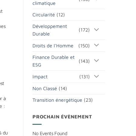
climatique
st
Circularité
(12)
Développement
ues
(172)
Durable
Droits de l'Homme
(150)
Finance Durable et
(143)
ESG
Impact
(131)
est
Non Classé
(14)
r à
Transition énergétique
(23)
e :
PROCHAIN ÉVÈNEMENT
% du
No Events Found