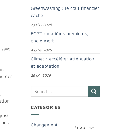
e
Greenwashing : le coût financier
caché
7 juillet 2026
ECGT : matières premières,
i
angle mort
 savoir
4 juillet 2026
Climat : accélérer atténuation
et adaptation
nt
28 juin 2026
au des
a
ation
CATÉGORIES
iques
ques.
Changement
(156)