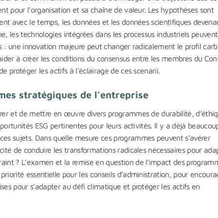
ent pour l’organisation et sa chaîne de valeur. Les hypothèses sont
nent avec le temps, les données et les données scientifiques devena
e, les technologies intégrées dans les processus industriels peuvent
ios : une innovation majeure peut changer radicalement le profil car
aider à créer les conditions du consensus entre les membres du Cons
e protéger les actifs à l’éclairage de ces scenarii.
es stratégiques de l’entreprise
orer et de mettre en œuvre divers programmes de durabilité, d’éthi
opportunités ESG pertinentes pour leurs activités. Il y a déjà beaucou
 ces sujets. Dans quelle mesure ces programmes peuvent s’avérer
cité de conduire les transformations radicales nécessaires pour adap
raint ? L’examen et la remise en question de l’impact des program
riorité essentielle pour les conseils d’administration, pour encoura
ses pour s’adapter au défi climatique et protéger les actifs en