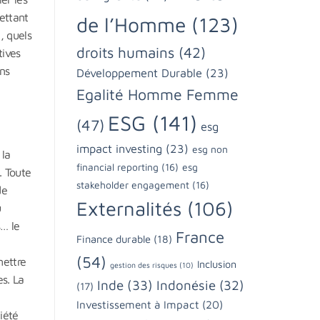
mettant
de l’Homme
(123)
, quels
droits humains
(42)
tives
ns
Développement Durable
(23)
Egalité Homme Femme
ESG
(141)
(47)
esg
impact investing
(23)
esg non
 la
financial reporting
(16)
esg
. Toute
stakeholder engagement
(16)
de
Externalités
(106)
u
… le
France
Finance durable
(18)
(54)
mettre
Inclusion
gestion des risques
(10)
es. La
Inde
(33)
Indonésie
(32)
(17)
Investissement à Impact
(20)
iété