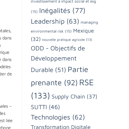
investissement à impact social et esg
Inégalités
(77)
(15)
Leadership
(63)
managing
Mexique
tales,
environmental risk
(15)
s dans
(32)
nouvelle pratique agricole
(13)
s
ODD - Objectifs de
rique
Développement
é dans
odèles
Partie
Durable
(51)
réer de
RSE
prenante
(92)
(133)
Supply Chain
(37)
SUTTI
(46)
nales –
des
Technologies
(62)
st liée
Transformation Digitale
arbone