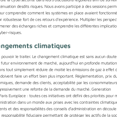
atténuation desdits risques. Nous avons participé à des sessions per
our comprendre comment les systèmes en place avaient fonctionné
r robustesse fort de ces retours d’expérience. Multiplier les perspec
 mener des échanges riches et comprendre les différentes implicatio
yber-risques.
hangements climatiques
 pouvoir le traiter. Le changement climatique est sans aucun doute
 futur environnement de marché, aujourd’hui en profonde mutation
ns tout simplement réduire de moitié les émissions de gaz à effet 
doivent faire un effort bien plus important. Réglementation, prix d
omiques, demande des clients, acceptabilité par les consommateurs
ogressivement une refonte de la demande du marché. Generation
is Europlace : toutes ces initiatives ont défini des priorités pour 
ministration dans un monde aux prises avec les contraintes climatiqu
ts et des responsabilités des conseils d’administration en découle
ponsabilité fiduciaire permettant de protéger les actifs de la soc