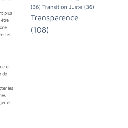
(36)
Transition Juste
(36)
nt plus
Transparence
 être
bone
(108)
eil et
que et
p de
ter les
mes
ger et