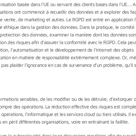
ganisation basée dans l’UE ou servant des clients basés dans l’UE…. 
isations ont commencé à recueillir des données et à explorer des fa
de vente, de marketing et autres. Le RGPD est entré en application 
té éthique dans la gestion des données. Dans la pratique, le comité
 protection des données, examiner la manière dont les données son
ation des risques afin d’assurer la conformité avec le RGPD. Cela peu
tion, l’automatisation et le développement de l’Internet des objets
lication en matière de responsabilité extrêmement complexe. Or, 
 pas plaider l’ignorance en cas de survenance d’un problème, qu’il s
mations sensibles, de les modifier ou de les détruire, d’extorquer 
rrompre des opérations. La réduction effective des risques est compl
érations, l’informatique et les services cloud ou tiers utilisés. Il e
éril différentes organisations, voire en entraînant la faillite.
ure la cybersécurité dans leurs discussions régulières afin de surveill