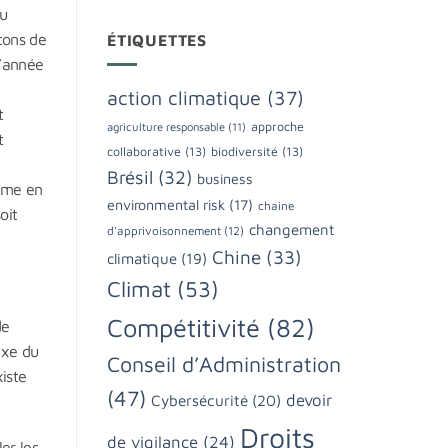
Au
çons de
ÉTIQUETTES
l’année
action climatique
(37)
t
approche
agriculture responsable
(11)
t
collaborative
(13)
biodiversité
(13)
Brésil
(32)
business
même en
environmental risk
(17)
chaine
oit
changement
d'apprivoisonnement
(12)
Chine
(33)
climatique
(19)
Climat
(53)
Compétitivité
(82)
de
exe du
Conseil d’Administration
xiste
(47)
devoir
Cybersécurité
(20)
Droits
de vigilance
(24)
er les