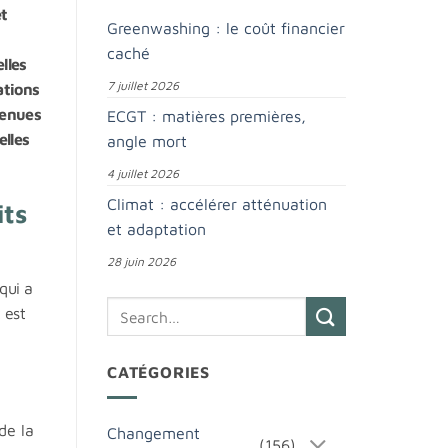
et
Greenwashing : le coût financier
caché
lles
7 juillet 2026
ations
tenues
ECGT : matières premières,
elles
angle mort
4 juillet 2026
Climat : accélérer atténuation
its
et adaptation
28 juin 2026
qui a
 est
CATÉGORIES
de la
Changement
(156)