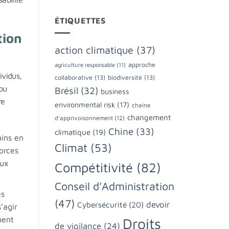
ÉTIQUETTES
tion
action climatique
(37)
approche
agriculture responsable
(11)
ividus,
collaborative
(13)
biodiversité
(13)
 ou
Brésil
(32)
business
re
environmental risk
(17)
chaine
changement
d'apprivoisonnement
(12)
Chine
(33)
climatique
(19)
ains en
Climat
(53)
forces
aux
Compétitivité
(82)
Conseil d’Administration
es
(47)
devoir
Cybersécurité
(20)
’agir
nent
Droits
de vigilance
(24)