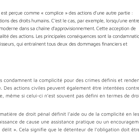
ise est perçue comme « complice » des actions d’une autre partie :
ions des droits humains. C’est le cas, par exemple, lorsqu’une entre
e moderne dans sa chaîne d’approvisionnement. Cette acception de
ralité des actions. Les principales conséquences sont la condamnati
stisseurs, qui entraînent tous deux des dommages financiers et
ons condamnent la complicité pour des crimes définis et rende
 Des actions civiles peuvent également être intentées contr
ce, même si celui-ci n’est souvent pas défini en termes de dro
matière de droit pénal définit l’aide ou de la complicité en le
nnaissance de cause une assistance pratique ou un encourage
délit ». Cela signifie que le détenteur de l’obligation doit êtr