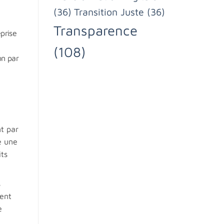
(36)
Transition Juste
(36)
Transparence
prise
(108)
on par
nt par
e une
its
s
ment
e