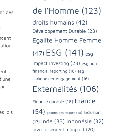
de l’Homme
(123)
nt des
droits humains
(42)
.
Développement Durable
(23)
rcent
Egalité Homme Femme
gation
ESG
(141)
(47)
esg
impact investing
(23)
esg non
ent
financial reporting
(16)
esg
d’une
stakeholder engagement
(16)
our
Externalités
(106)
France
Finance durable
(18)
(54)
s lois
Inclusion
gestion des risques
(10)
Inde
(33)
Indonésie
(32)
(17)
Investissement à Impact
(20)