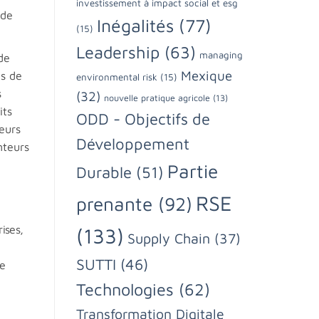
investissement à impact social et esg
 de
Inégalités
(77)
(15)
Leadership
(63)
managing
de
Mexique
as de
environmental risk
(15)
s
(32)
nouvelle pratique agricole
(13)
its
ODD - Objectifs de
teurs
Développement
nteurs
Partie
Durable
(51)
RSE
prenante
(92)
rises,
(133)
Supply Chain
(37)
SUTTI
(46)
le
Technologies
(62)
Transformation Digitale