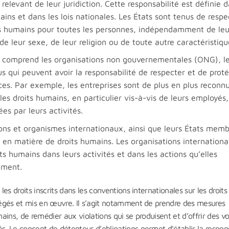
elevant de leur juridiction. Cette responsabilité est définie 
ains et dans les lois nationales. Les États sont tenus de respe
ts humains pour toutes les personnes, indépendamment de leu
e leur sexe, de leur religion ou de toute autre caractéristiqu
e comprend les organisations non gouvernementales (ONG), l
dus qui peuvent avoir la responsabilité de respecter et de prot
ces. Par exemple, les entreprises sont de plus en plus reconn
es droits humains, en particulier vis-à-vis de leurs employés,
 par leurs activités.
ions et organismes internationaux, ainsi que leurs États memb
 en matière de droits humains. Les organisations internationa
its humains dans leurs activités et dans les actions qu’elles
ement.
les droits inscrits dans les conventions internationales sur les droits
otégés et mis en œuvre. Il s’agit notamment de prendre des mesures
mains, de remédier aux violations qui se produisent et d’offrir des v
s. Le concept de détenteur d’obligations permet d’établir la respons