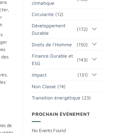
dans
climatique
cter,
Circularité
(12)
r
e.
Développement
(172)
Durable
es
éger
Droits de l'Homme
(150)
ues
Finance Durable et
 des
(143)
ESG
res,
Impact
(131)
les
Non Classé
(14)
Transition énergétique
(23)
PROCHAIN ÉVÈNEMENT
oies de
No Events Found
abilité