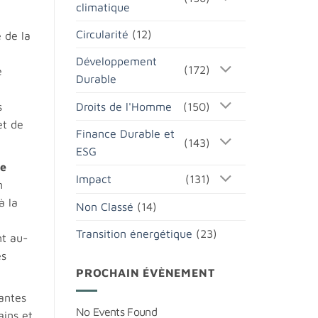
climatique
Circularité
(12)
e de la
Développement
(172)
e
Durable
Droits de l'Homme
(150)
s
et de
Finance Durable et
(143)
ESG
ne
Impact
(131)
n
à la
Non Classé
(14)
Transition énergétique
(23)
nt au-
es
PROCHAIN ÉVÈNEMENT
nantes
No Events Found
ains et