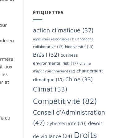
ÉTIQUETTES
our
action climatique
(37)
approche
agriculture responsable
(11)
lade en
collaborative
(13)
biodiversité
(13)
Brésil
(32)
business
irmera
environmental risk
(17)
chaine
nt aux
changement
d'apprivoisonnement
(12)
 les
Chine
(33)
climatique
(19)
r et
Climat
(53)
Compétitivité
(82)
Conseil d’Administration
ns du
(47)
devoir
Cybersécurité
(20)
Droits
de vigilance
(24)