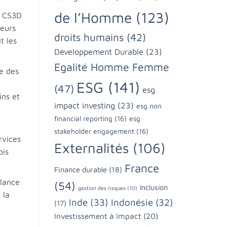
de l’Homme
(123)
e CS3D
teurs
droits humains
(42)
t les
Développement Durable
(23)
Egalité Homme Femme
e des
ESG
(141)
(47)
esg
ins et
impact investing
(23)
esg non
financial reporting
(16)
esg
stakeholder engagement
(16)
rvices
Externalités
(106)
ois
France
Finance durable
(18)
ilance
(54)
Inclusion
gestion des risques
(10)
 la
Inde
(33)
Indonésie
(32)
(17)
Investissement à Impact
(20)