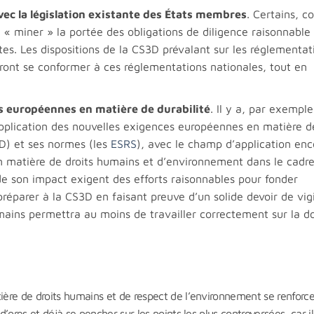
vec la législation existante des États membres
. Certains, 
 « miner » la portée des obligations de diligence raisonnable 
ctes. Les dispositions de la CS3D prévalant sur les réglementat
vront se conformer à ces réglementations nationales, tout en
s européennes en matière de durabilité
. Il y a, par exemple
application des nouvelles exigences européennes en matière d
D) et ses normes (les
ESRS
), avec le champ d’application enc
en matière de droits humains et d’environnement dans le cadre
de son impact exigent des efforts raisonnables pour fonder
 préparer à la CS3D en faisant preuve d’un solide devoir de vig
ains permettra au moins de travailler correctement sur la d
ière de droits humains et de respect de l’environnement se renforce
d’ores et déjà se pencher sur les points les plus controversées, car il