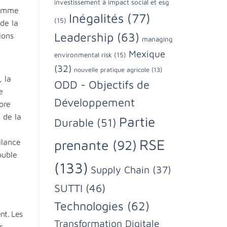
investissement à impact social et esg
comme
Inégalités
(77)
(15)
de la
Leadership
(63)
ions
managing
Mexique
environmental risk
(15)
(32)
nouvelle pratique agricole
(13)
, la
ODD - Objectifs de
e
Développement
ore
 de la
Partie
Durable
(51)
RSE
ilance
prenante
(92)
ouble
(133)
Supply Chain
(37)
SUTTI
(46)
Technologies
(62)
nt. Les
Transformation Digitale
s