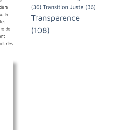
(36)
Transition Juste
(36)
tière
u la
Transparence
lus
(108)
ère de
ent
ant dès