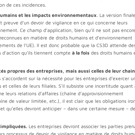
ion de ces incidences.
s humains et les impacts environnementaux
. La version final
t preuve d’un devoir de vigilance en ce qui concerne leurs
onnement. Ce champ d’application, bien qu’il ne soit pas encor
s reconnues en matière de droits humains et d’environnement
ements de l’UE). Il est donc probable que la CS3D attende de
s d’action qu’ils tiennent compte
à la fois
des droits humains 
tés propres des entreprises, mais aussi celles de leur chaî
s s’accordent sur la nécessité pour les entreprises d’exercer u
 et celles de leurs filiales. S’il subsiste une incertitude quant 
ne leurs relations d’affaires (chaîne d’approvisionnement
 de valeur limitée, etc.), il est clair que les obligations iro
s et qu’elles devront anticiper – dans une certaine mesure – d
 impliquées.
Les entreprises devront associer les parties pre
rs processus de devoir de vigilance en matière de droits hum