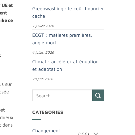
’UE et
Greenwashing : le coût financier
ment
caché
ifie ce
7 juillet 2026
ECGT : matières premières,
angle mort
4 juillet 2026
s
Climat : accélérer atténuation
et adaptation
28 juin 2026
us sur
posée
 et
CATÉGORIES
e mieux
t dans
Changement
(156)