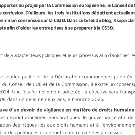
portés au projet par la Commission européenne, le Conseil de l
onfusion. D’ailleurs, les trois institutions débattent actuelle
ir à un consensus sur la CS3D. Dans ce billet de blog, Ksapa clar
ats afin d’aider les entreprises à se préparer à la CS3D.
t déjà adapter leurs politiques et leurs processus afin d’anticiper le
e soutien public et de la
Déclaration commune
des priorités
du Conseil de l’UE et de la Commission, il existe un consens
2024. Une fois formellement adoptée, la directive sera trans
’UE dans un délai de deux ans, à l’horizon 2026.
euve d’un devoir de vigilance en matière de droits humains
ises devront améliorer leurs pratiques de gouvernance afin d
uation des risques liés aux droits humains et à l’environnemen
tablir des politiques et de mettre en œuvre des processus