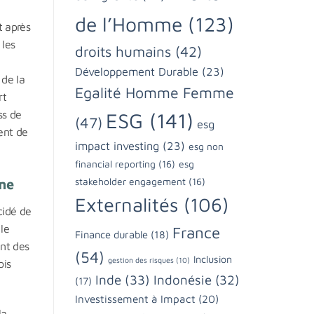
de l’Homme
(123)
t après
 les
droits humains
(42)
Développement Durable
(23)
 de la
Egalité Homme Femme
rt
ss de
ESG
(141)
(47)
esg
ent de
impact investing
(23)
esg non
financial reporting
(16)
esg
mme
stakeholder engagement
(16)
Externalités
(106)
cidé de
le
France
Finance durable
(18)
ent des
(54)
Inclusion
gestion des risques
(10)
ois
Inde
(33)
Indonésie
(32)
(17)
Investissement à Impact
(20)
la