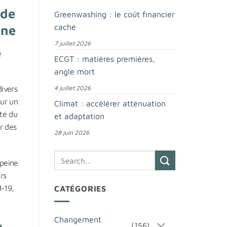
 de
Greenwashing : le coût financier
caché
ine
7 juillet 2026
e
ECGT : matières premières,
angle mort
divers
4 juillet 2026
sur un
Climat : accélérer atténuation
ôté du
et adaptation
r des
28 juin 2026
 peine
rs
-19,
CATÉGORIES
Changement
e
(156)