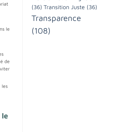
riat
(36)
Transition Juste
(36)
Transparence
(108)
ns le
es
té de
viter
 les
 le