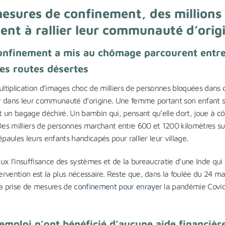
 mesures de confinement, des millions
nent à rallier leur communauté d’orig
 confinement a mis au chômage parcourent entr
es routes désertes
ltiplication d’images choc de milliers de personnes bloquées dans 
rner dans leur communauté d’origine. Une femme portant son enfant 
nt un bagage déchiré. Un bambin qui, pensant qu’elle dort, joue à c
s milliers de personnes marchant entre 600 et 1200 kilomètres su
paules leurs enfants handicapés pour rallier leur village.
reux l’insuffisance des systèmes et de la bureaucratie d’une Inde qui
rvention est la plus nécessaire. Reste que, dans la foulée du 24 ma
a prise de mesures de
confinement pour enrayer
la pandémie Covid
mploi n’ont bénéficié d’aucune aide financièr