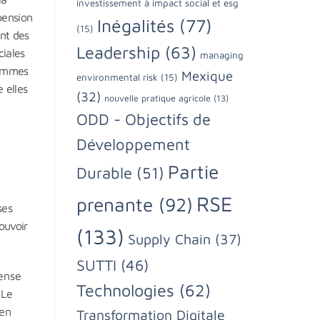
investissement à impact social et esg
pension
Inégalités
(77)
(15)
nt des
Leadership
(63)
ciales
managing
femmes
Mexique
environmental risk
(15)
 elles
(32)
nouvelle pratique agricole
(13)
ODD - Objectifs de
Développement
Partie
Durable
(51)
RSE
prenante
(92)
ses
ouvoir
(133)
Supply Chain
(37)
SUTTI
(46)
ense
Technologies
(62)
 Le
 en
Transformation Digitale