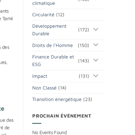
climatique
rants
Circularité
(12)
e Tamil
Développement
(172)
Durable
Droits de l'Homme
(150)
% des
Finance Durable et
(143)
ues,
ESG
Impact
(131)
Non Classé
(14)
Transition énergétique
(23)
ce
PROCHAIN ÉVÈNEMENT
que des
ent de
No Events Found
vail