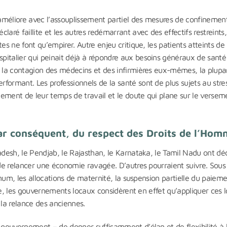
améliore avec l’assouplissement partiel des mesures de confinemen
aré faillite et les autres redémarrant avec des effectifs restreints,
es ne font qu’empirer. Autre enjeu critique, les patients atteints de
pitalier qui peinait déjà à répondre aux besoins généraux de santé
c la contagion des médecins et des infirmières eux-mêmes, la plupa
formant. Les professionnels de la santé sont de plus sujets au stre
ngement de leur temps de travail et le doute qui plane sur le versem
par conséquent, du respect des Droits de l’Ho
adesh, le Pendjab, le Rajasthan, le Karnataka, le Tamil Nadu ont dé
 de relancer une économie ravagée. D’autres pourraient suivre. Sous 
nimum, les allocations de maternité, la suspension partielle du paiem
rise, les gouvernements locaux considèrent en effet qu’appliquer ces l
 la relance des anciennes.
e gouvernement – de donner suffisamment d’élan et de flexibilité à 