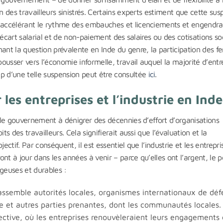
n des travailleurs sinistrés. Certains experts estiment que cette sus
, accélérant le rythme des embauches et licenciements et engendra
d’écart salarial et de non-paiement des salaires ou des cotisations so
nant la question prévalente en Inde du genre, la participation des 
pousser vers l’économie informelle, travail auquel la majorité d’entre
p d’une telle suspension peut être consultée
ici
.
les entreprises et l’industrie en Inde
r le gouvernement à dénigrer des décennies d’effort d’organisations
ts des travailleurs. Cela signifierait aussi que l’évaluation et la
bjectif. Par conséquent, il est essentiel que l’industrie et les entrepri
nt à jour dans les années à venir – parce qu’elles ont l’argent, le p
ageuses et durables :
rassemble autorités locales, organismes internationaux de déf
he et autres parties prenantes, dont les communautés locales.
llective, où les entreprises renouvèleraient leurs engagements