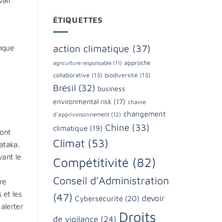
ÉTIQUETTES
action climatique
(37)
onque
approche
agriculture responsable
(11)
collaborative
(13)
biodiversité
(13)
Brésil
(32)
business
environmental risk
(17)
chaine
changement
d'apprivoisonnement
(12)
Chine
(33)
climatique
(19)
 ont
Climat
(53)
ataka.
vant le
Compétitivité
(82)
Conseil d’Administration
re
 et les
(47)
devoir
Cybersécurité
(20)
 alerter
Droits
de vigilance
(24)