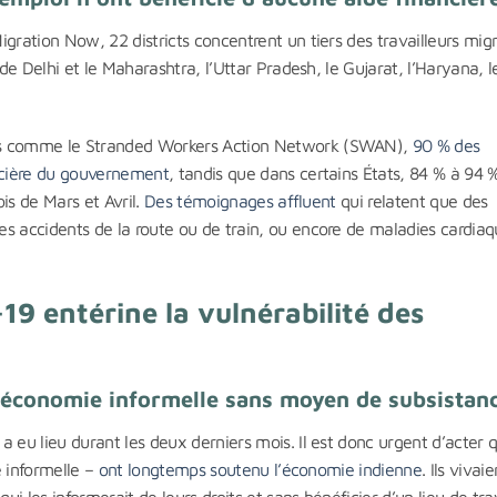
igration Now, 22 districts concentrent un tiers des travailleurs mig
 de Delhi et le Maharashtra, l’Uttar Pradesh, le Gujarat, l’Haryana, l
ons comme le Stranded Workers Action Network (SWAN),
90 % des
ancière du gouvernement
, tandis que dans certains États, 84 % à 94 
ois de Mars et Avril.
Des témoignages affluent
qui relatent que des
s accidents de la route ou de train, ou encore de maladies cardiaq
19 entérine la vulnérabilité des
 l’économie informelle sans moyen de subsistan
 eu lieu durant les deux derniers mois. Il est donc urgent d’acter 
e informelle –
ont longtemps soutenu l’économie indienne
. Ils vivai
ui les informerait de leurs droits et sans bénéficier d’un lieu de tra