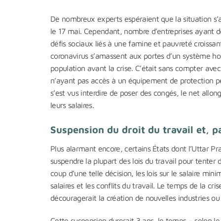
De nombreux experts espéraient que la situation s’
le 17 mai. Cependant, nombre d’entreprises ayant décl
défis sociaux liés à une famine et pauvreté croissant
coronavirus s’amassent aux portes d’un système hos
population avant la crise. C’était sans compter ave
n’ayant pas accès à un équipement de protection per
s’est vus interdire de poser des congés, le net allo
leurs salaires.
Suspension du droit du travail et, 
Plus alarmant encore, certains États dont l’Uttar Pr
suspendre la plupart des lois du travail pour tenter
coup d’une telle décision, les lois sur le salaire mi
salaires et les conflits du travail. Le temps de la c
découragerait la création de nouvelles industries ou
Cette suspension durerait 3 ans, le temps – selon l