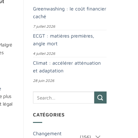
ut
Greenwashing : le coût financier
caché
7 juillet 2026
ECGT : matières premières,
angle mort
Malgré
es
4 juillet 2026
Climat : accélérer atténuation
et adaptation
28 juin 2026
e
e plus
t légal
CATÉGORIES
Changement
(156)