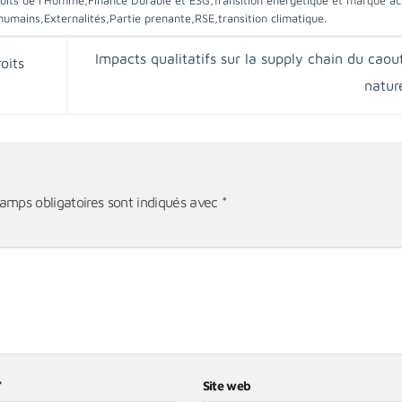
oits de l'Homme
,
Finance Durable et ESG
,
Transition énergétique
et marqué
ac
 humains
,
Externalités
,
Partie prenante
,
RSE
,
transition climatique
.
Impacts qualitatifs sur la supply chain du cao
oits
natur
amps obligatoires sont indiqués avec
*
*
Site web