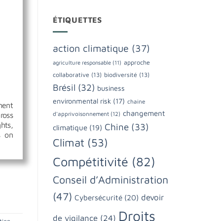
ÉTIQUETTES
action climatique
(37)
approche
agriculture responsable
(11)
collaborative
(13)
biodiversité
(13)
Brésil
(32)
business
environmental risk
(17)
chaine
ment
changement
ross
d'apprivoisonnement
(12)
hts,
Chine
(33)
climatique
(19)
s on
Climat
(53)
Compétitivité
(82)
Conseil d’Administration
(47)
devoir
Cybersécurité
(20)
Droits
de vigilance
(24)