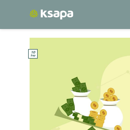
Passer
au
contenu
10
Sep