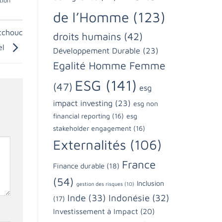
tion
de l’Homme
(123)
utchouc
droits humains
(42)
el
Développement Durable
(23)
Egalité Homme Femme
ESG
(141)
(47)
esg
impact investing
(23)
esg non
financial reporting
(16)
esg
stakeholder engagement
(16)
Externalités
(106)
France
Finance durable
(18)
(54)
Inclusion
gestion des risques
(10)
Inde
(33)
Indonésie
(32)
(17)
Investissement à Impact
(20)