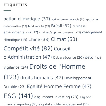
ÉTIQUETTES
action climatique
(37)
approche
agriculture responsable
(11)
Brésil
(32)
business
collaborative
(13)
biodiversité
(13)
changement
environmental risk
(17)
chaine d'apprivoisonnement
(12)
Climat
(53)
Chine
(33)
climatique
(19)
Compétitivité
(82)
Conseil
d’Administration
(47)
devoir de
Cybersécurité
(20)
Droits de l’Homme
vigilance
(24)
(123)
droits humains
(42)
Développement
Egalité Homme Femme
(47)
Durable
(23)
ESG
(141)
esg impact investing
(23)
esg non
financial reporting
(16)
esg stakeholder engagement
(16)