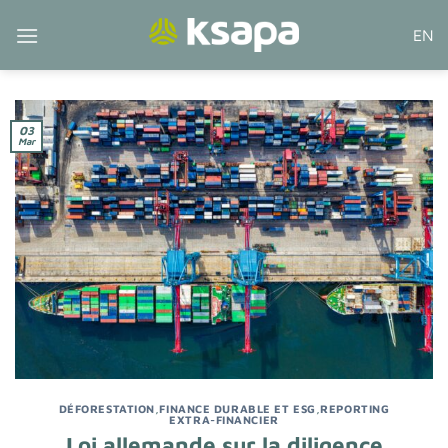
Passer
EN
au
contenu
03
Mar
DÉFORESTATION
,
FINANCE DURABLE ET ESG
,
REPORTING
EXTRA-FINANCIER
Loi allemande sur la diligence