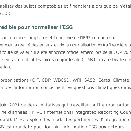
maliser des sujets comptables et financiers alors que ce n’éta
 2000.
rédible pour normaliser l’ESG
que sur la norme comptable et financière de l’IFRS ne donne pas
hender la réalité des enjeux et de la normalisation extrafinancière 
d toute sa valeur. Il a été annoncé officiellement lors de la COP 26 
 en rassemblant les forces conjointes du CDSB (Climate Disclosur
ation).
d’organisations (OIT, CDP, WBCSD, WRI, SASB, Ceres, Climate
ion de l’information concernant les questions climatiques dans
 juin 2021 de deux initiatives qui travaillent à l’harmonisation
ine d’années : l’IIRC (International Integrated Reporting Counc
ard). L’IIRC explore les modalités pertinentes d’intégration 
SB est mandaté pour fournir l’information ESG aux acteurs