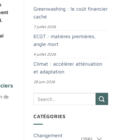
s
Greenwashing : le coût financier
ment
caché
.
7 juillet 2026
al
ECGT : matières premières,
angle mort
4 juillet 2026
Climat : accélérer atténuation
et adaptation
28 juin 2026
ciers
in de
e
CATÉGORIES
Changement
(156)