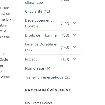
climatique
encore
Circularité
(12)
’est un
fre lui-
Développement
(172)
lors
Durable
t le
Droits de l'Homme
(150)
bles au
Finance Durable et
(143)
ESG
t appel
Impact
(131)
 Cette
mes
Non Classé
(14)
ur
t d’une
Transition énergétique
(23)
PROCHAIN ÉVÈNEMENT
No Events Found