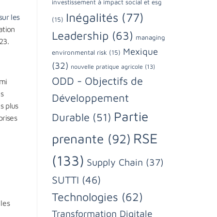
investissement à impact social et esg
Inégalités
(77)
ur les
(15)
ation
Leadership
(63)
managing
23.
Mexique
environmental risk
(15)
(32)
nouvelle pratique agricole
(13)
ODD - Objectifs de
rmi
es
Développement
s plus
Partie
Durable
(51)
prises
RSE
prenante
(92)
(133)
Supply Chain
(37)
SUTTI
(46)
Technologies
(62)
les
Transformation Digitale