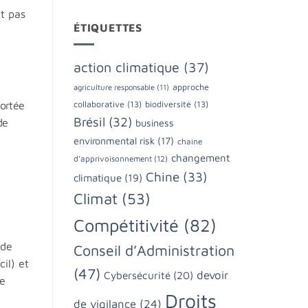
it pas
ÉTIQUETTES
action climatique
(37)
approche
agriculture responsable
(11)
portée
collaborative
(13)
biodiversité
(13)
Brésil
(32)
de
business
e
environmental risk
(17)
chaine
changement
d'apprivoisonnement
(12)
Chine
(33)
climatique
(19)
Climat
(53)
Compétitivité
(82)
 de
Conseil d’Administration
il) et
(47)
devoir
Cybersécurité
(20)
de
Droits
de vigilance
(24)