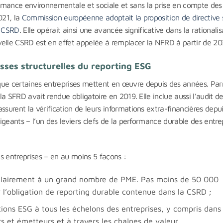
rmance environnementale et sociale et sans la prise en compte des
021, la
Commission européenne adoptait la proposition de directive s
s CSRD
. Elle opérait ainsi une avancée significative dans la rationalis
velle CSRD est en effet appelée à remplacer la NFRD à partir de 20
esses structurelles du reporting ESG
que certaines entreprises mettent en œuvre depuis des années. Pa
 la SFRD avait rendue obligatoire en 2019. Elle inclue aussi l’audit d
ssurent la vérification de leurs informations extra-financières depui
rigeants – l’un des leviers clefs de la performance durable des entre
s entreprises – en au moins 5 façons :
 clairement à un grand nombre de PME. Pas moins de 50 000
 l’obligation de reporting durable contenue dans la CSRD ;
ions ESG à tous les échelons des entreprises, y compris dans 
s et émetteurs et à travers les chaînes de valeur.