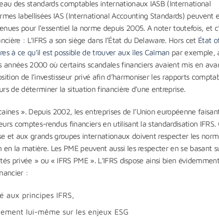
eau des standards comptables internationaux IASB (International
rmes labellisées IAS (International Accounting Standards) peuvent 
enues pour l’essentiel la norme depuis 2005. A noter toutefois, et c
nancière : L’IFRS a son siège dans l’État du Delaware. Hors cet
État of
s à ce qu’il est possible de trouver aux îles Caïman
par exemple, a
s années 2000 où certains scandales financiers avaient mis en avan
ition de l’investisseur privé afin d’harmoniser les rapports compta
urs de déterminer la situation financière d’une entreprise.
aines ». Depuis 2002, les entreprises de l’Union européenne faisan
eurs comptes-rendus financiers en utilisant la standardisation IFRS.
rse et aux grands groupes internationaux doivent respecter les nor
n en la matière. Les PME peuvent aussi les respecter en se basant s
entités privée » ou « IFRS PME ». L’IFRS dispose ainsi bien évidemmen
nancier :
é aux principes IFRS,
ctement lui-même sur les enjeux ESG