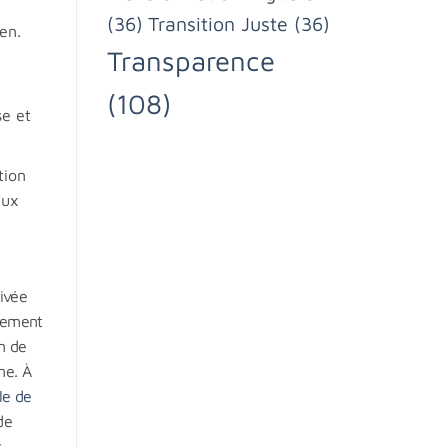
(36)
Transition Juste
(36)
en.
Transparence
(108)
se et
tion
eux
rivée
alement
on de
ne. À
le de
de
s