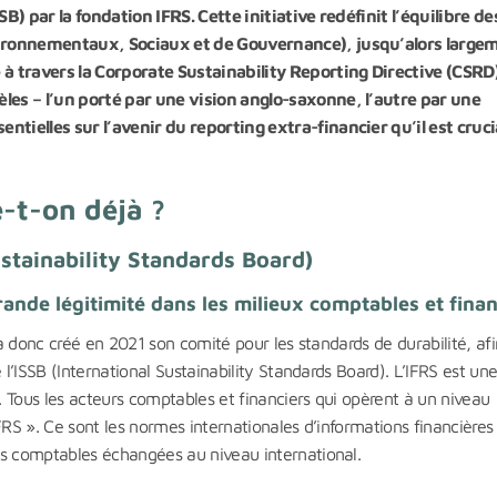
B) par la fondation IFRS. Cette initiative redéfinit l’équilibre de
vironnementaux, Sociaux et de Gouvernance), jusqu’alors large
à travers la Corporate Sustainability Reporting Directive (CSRD)
les – l’un porté par une vision anglo-saxonne, l’autre par une
tielles sur l’avenir du reporting extra-financier qu’il est cruci
e-t-on déjà ?
stainability Standards Board)
grande légitimité dans les milieux comptables et finan
 a donc créé en 2021 son comité pour les standards de durabilité, af
 l’ISSB (International Sustainability Standards Board). L’IFRS est un
s. Tous les acteurs comptables et financiers qui opèrent à un niveau
FRS ». Ce sont les normes internationales d’informations financières
es comptables échangées au niveau international.