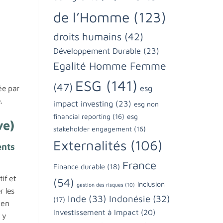
de l’Homme
(123)
droits humains
(42)
Développement Durable
(23)
Egalité Homme Femme
ESG
(141)
(47)
esg
ée par
.
impact investing
(23)
esg non
financial reporting
(16)
esg
ve)
stakeholder engagement
(16)
Externalités
(106)
ents
France
Finance durable
(18)
tif et
(54)
Inclusion
gestion des risques
(10)
r les
Inde
(33)
Indonésie
(32)
(17)
 en
Investissement à Impact
(20)
 y