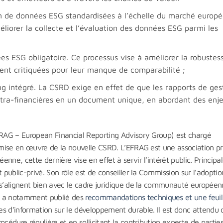
on de données ESG standardisées à l’échelle du marché europé
liorer la collecte et l’évaluation des données ESG parmi les
s ESG obligatoire. Ce processus vise à améliorer la robustes
vent critiquées pour leur manque de comparabilité ;
ting intégré. La CSRD exige en effet de que les rapports de ges
xtra-financières en un document unique, en abordant des enj
EFRAG – European Financial Reporting Advisory Group) est chargé
a mise en œuvre de la nouvelle CSRD. L’EFRAG est une association p
nne, cette dernière vise en effet à servir l’intérêt public. Princip
 public-privé. Son rôle est de conseiller la Commission sur l’adopti
 s’alignent bien avec le cadre juridique de la communauté européen
G a notamment publié des
recommandations techniques et une feuil
d’information sur le développement durable. Il est donc attendu 
cédure régulière et en sollicitant la contribution experte de partie