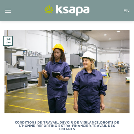
Passer
EN
au
contenu
24
Jan
CONDITIONS DE TRAVAIL
,
DEVOIR DE VIGILANCE
,
DROITS DE
L'HOMME
,
REPORTING EXTRA-FINANCIER
,
TRAVAIL DES
ENFANTS