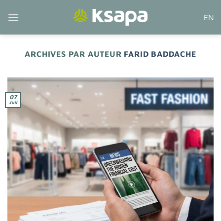
Passer
EN
au
contenu
ARCHIVES PAR AUTEUR
FARID BADDACHE
07
Juil