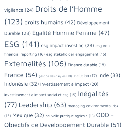
Droits de l’Homme
vigilance
(24)
(123)
droits humains
(42)
Développement
Egalité Homme Femme
(47)
Durable
(23)
ESG
(141)
esg impact investing
(23)
esg non
financial reporting
(16)
esg stakeholder engagement
(16)
Externalités
(106)
Finance durable
(18)
France
(54)
Inde
(33)
Inclusion
(17)
gestion des risques
(10)
Indonésie
(32)
Investissement à Impact
(20)
Inégalités
investissement à impact social et esg
(15)
(77)
Leadership
(63)
managing environmental risk
ODD -
Mexique
(32)
(15)
nouvelle pratique agricole
(13)
Objectifs de Développement Durable
(51)