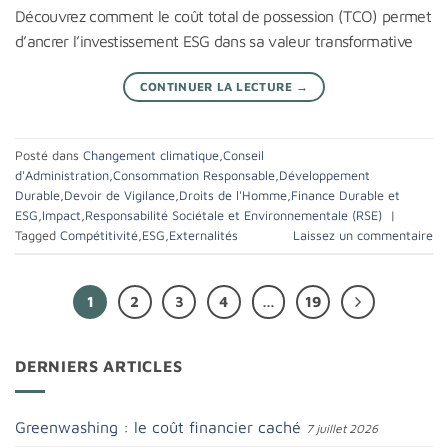
Découvrez comment le coût total de possession (TCO) permet
d’ancrer l’investissement ESG dans sa valeur transformative
CONTINUER LA LECTURE
→
Posté dans
Changement climatique
,
Conseil
d'Administration
,
Consommation Responsable
,
Développement
Durable
,
Devoir de Vigilance
,
Droits de l'Homme
,
Finance Durable et
ESG
,
Impact
,
Responsabilité Sociétale et Environnementale (RSE)
|
Tagged
Compétitivité
,
ESG
,
Externalités
Laissez un commentaire
1
2
3
4
…
19
DERNIERS ARTICLES
Greenwashing : le coût financier caché
7 juillet 2026