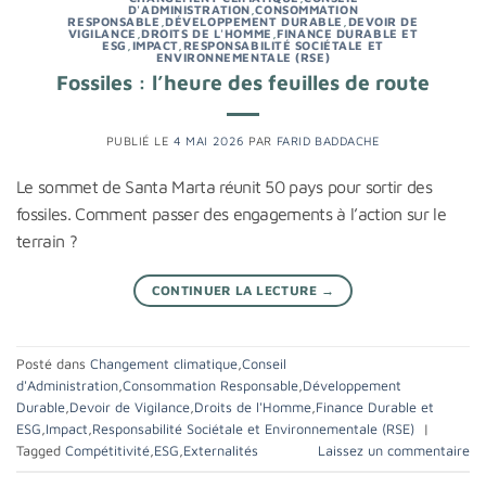
D'ADMINISTRATION
,
CONSOMMATION
RESPONSABLE
,
DÉVELOPPEMENT DURABLE
,
DEVOIR DE
VIGILANCE
,
DROITS DE L'HOMME
,
FINANCE DURABLE ET
ESG
,
IMPACT
,
RESPONSABILITÉ SOCIÉTALE ET
ENVIRONNEMENTALE (RSE)
Fossiles : l’heure des feuilles de route
PUBLIÉ LE
4 MAI 2026
PAR
FARID BADDACHE
Le sommet de Santa Marta réunit 50 pays pour sortir des
fossiles. Comment passer des engagements à l’action sur le
terrain ?
CONTINUER LA LECTURE
→
Posté dans
Changement climatique
,
Conseil
d'Administration
,
Consommation Responsable
,
Développement
Durable
,
Devoir de Vigilance
,
Droits de l'Homme
,
Finance Durable et
ESG
,
Impact
,
Responsabilité Sociétale et Environnementale (RSE)
|
Tagged
Compétitivité
,
ESG
,
Externalités
Laissez un commentaire