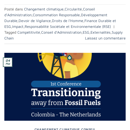
Posté dans
Changement climatique
,
Circularité
,
Conseil
d'Administration
,
Consommation Responsable
,
Développement
Durable
,
Devoir de Vigilance
,
Droits de l'Homme
,
Finance Durable et
ESG
,
Impact
,
Responsabilité Sociétale et Environnementale (RSE)
|
Tagged
Compétitivité
,
Conseil d’Administration
,
ESG
,
Externalités
,
Supply
Chain
Laissez un commentaire
04
Mai
CHANGEMENT CLIMATIQUE
,
CONSEIL