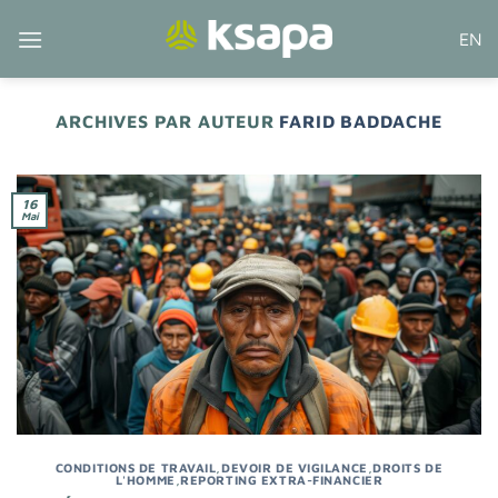
Passer
EN
au
contenu
ARCHIVES PAR AUTEUR
FARID BADDACHE
16
Mai
CONDITIONS DE TRAVAIL
,
DEVOIR DE VIGILANCE
,
DROITS DE
L'HOMME
,
REPORTING EXTRA-FINANCIER