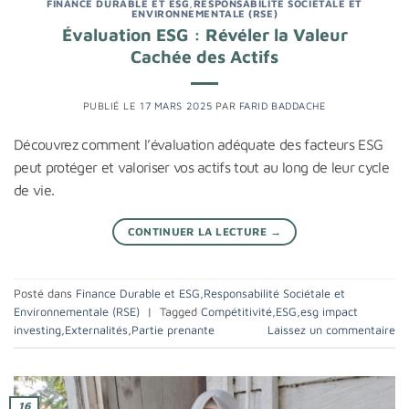
FINANCE DURABLE ET ESG
,
RESPONSABILITÉ SOCIÉTALE ET
ENVIRONNEMENTALE (RSE)
Évaluation ESG : Révéler la Valeur
Cachée des Actifs
PUBLIÉ LE
17 MARS 2025
PAR
FARID BADDACHE
Découvrez comment l’évaluation adéquate des facteurs ESG
peut protéger et valoriser vos actifs tout au long de leur cycle
de vie.
CONTINUER LA LECTURE
→
Posté dans
Finance Durable et ESG
,
Responsabilité Sociétale et
Environnementale (RSE)
|
Tagged
Compétitivité
,
ESG
,
esg impact
investing
,
Externalités
,
Partie prenante
Laissez un commentaire
16