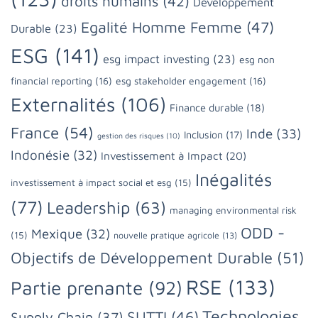
droits humains
(42)
Développement
Egalité Homme Femme
(47)
Durable
(23)
ESG
(141)
esg impact investing
(23)
esg non
financial reporting
(16)
esg stakeholder engagement
(16)
Externalités
(106)
Finance durable
(18)
France
(54)
Inde
(33)
Inclusion
(17)
gestion des risques
(10)
Indonésie
(32)
Investissement à Impact
(20)
Inégalités
investissement à impact social et esg
(15)
(77)
Leadership
(63)
managing environmental risk
ODD -
Mexique
(32)
(15)
nouvelle pratique agricole
(13)
Objectifs de Développement Durable
(51)
RSE
(133)
Partie prenante
(92)
Technologies
SUTTI
(46)
Supply Chain
(37)