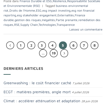
Posté dans
Finance Durable et ESG
,
Résilience
,
Responsabilité Sociétale
et Environnementale (RSE)
|
Tagged
business environmental
risk
,
Droits de l’Homme
,
ESG
,
esg impact investing
,
esg non financial
reporting
,
esg stakeholder engagement
,
Externalités
,
Finance
durable
,
gestion des risques
,
Inégalités
,
Partie prenante
,
remédiation des
risques
,
RSE
,
Supply Chain
,
Technologies
,
Transparence
Laissez un commentaire
1
2
3
4
5
6
7
8
…
19
DERNIERS ARTICLES
Greenwashing : le coût financier caché
7 juillet 2026
ECGT : matières premières, angle mort
4 juillet 2026
Climat : accélérer atténuation et adaptation
28 juin 2026