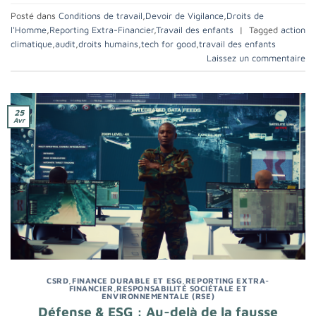
Posté dans
Conditions de travail
,
Devoir de Vigilance
,
Droits de
l'Homme
,
Reporting Extra-Financier
,
Travail des enfants
|
Tagged
action
climatique
,
audit
,
droits humains
,
tech for good
,
travail des enfants
Laissez un commentaire
25
Avr
CSRD
,
FINANCE DURABLE ET ESG
,
REPORTING EXTRA-
FINANCIER
,
RESPONSABILITÉ SOCIÉTALE ET
ENVIRONNEMENTALE (RSE)
Défense & ESG : Au-delà de la fausse