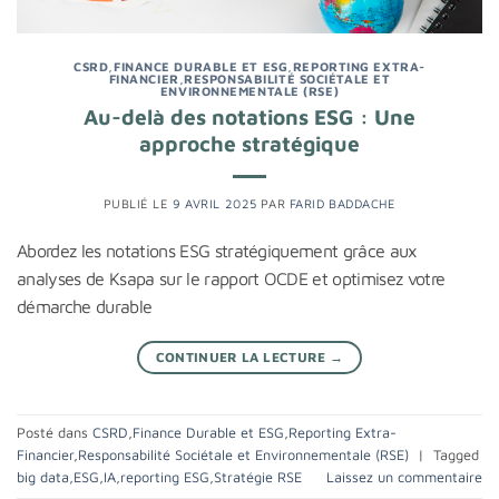
CSRD
,
FINANCE DURABLE ET ESG
,
REPORTING EXTRA-
FINANCIER
,
RESPONSABILITÉ SOCIÉTALE ET
ENVIRONNEMENTALE (RSE)
Au-delà des notations ESG : Une
approche stratégique
PUBLIÉ LE
9 AVRIL 2025
PAR
FARID BADDACHE
Abordez les notations ESG stratégiquement grâce aux
analyses de Ksapa sur le rapport OCDE et optimisez votre
démarche durable
CONTINUER LA LECTURE
→
Posté dans
CSRD
,
Finance Durable et ESG
,
Reporting Extra-
Financier
,
Responsabilité Sociétale et Environnementale (RSE)
|
Tagged
big data
,
ESG
,
IA
,
reporting ESG
,
Stratégie RSE
Laissez un commentaire