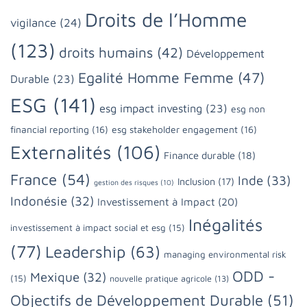
Droits de l’Homme
vigilance
(24)
(123)
droits humains
(42)
Développement
Egalité Homme Femme
(47)
Durable
(23)
ESG
(141)
esg impact investing
(23)
esg non
financial reporting
(16)
esg stakeholder engagement
(16)
Externalités
(106)
Finance durable
(18)
France
(54)
Inde
(33)
Inclusion
(17)
gestion des risques
(10)
Indonésie
(32)
Investissement à Impact
(20)
Inégalités
investissement à impact social et esg
(15)
(77)
Leadership
(63)
managing environmental risk
ODD -
Mexique
(32)
(15)
nouvelle pratique agricole
(13)
Objectifs de Développement Durable
(51)