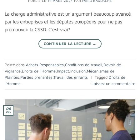
PUBLIÉ LE
14 MARS 2024
PAR
FARID BADDACHE
La charge administrative est un argument beaucoup avancé
par les entreprises et les députés européens pour ne pas
promouvoir la CS3D. C’est vrai?
CONTINUER LA LECTURE
→
Posté dans
Achats Responsables
,
Conditions de travail
,
Devoir de
Vigilance
,
Droits de l'Homme
,
Impact
,
Inclusion
,
Mécanismes de
Plaintes
,
Parties prenantes
,
Travail des enfants
|
Tagged
Droits de
l’Homme
Laissez un commentaire
06
Fév