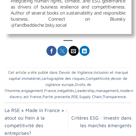
integrating human rights, climate, and ESG governance
as drivers of business resilience and competitiveness.
Author of several books on sustainability and responsible
business. Connect on Bluesky
@faridbaddache.bsky.social
Cet article a été publié dans
Devoir de Vigilance
,
Inclusion
et marqué
capital immatériel
,
cartographie des risques
,
Compétitivité
,
devoir de
vigilance europe
,
Droits de
l’Homme
,
engagement
,
France
,
Inégalités
,
Leadership
,
management
,
modern
slavery act france
,
Partie prenante
,
RSE
,
Supply Chain
,
Transparence
.
La RSE « Made In France » :
atout ou frein à la
Critères ESG : Investir dans
compétitivité des
les marchés émergents
entreprises?