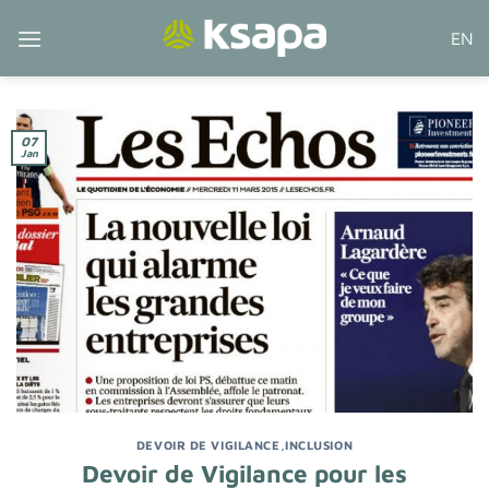
Passer
EN
au
contenu
07
Jan
DEVOIR DE VIGILANCE
,
INCLUSION
Devoir de Vigilance pour les