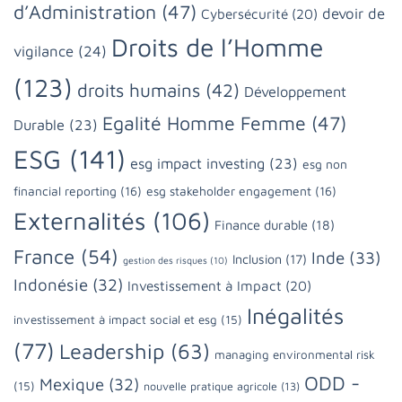
d’Administration
(47)
devoir de
Cybersécurité
(20)
Droits de l’Homme
vigilance
(24)
(123)
droits humains
(42)
Développement
Egalité Homme Femme
(47)
Durable
(23)
ESG
(141)
esg impact investing
(23)
esg non
financial reporting
(16)
esg stakeholder engagement
(16)
Externalités
(106)
Finance durable
(18)
France
(54)
Inde
(33)
Inclusion
(17)
gestion des risques
(10)
Indonésie
(32)
Investissement à Impact
(20)
Inégalités
investissement à impact social et esg
(15)
(77)
Leadership
(63)
managing environmental risk
ODD -
Mexique
(32)
(15)
nouvelle pratique agricole
(13)