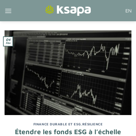
Passer
EN
au
contenu
04
Fév
FINANCE DURABLE ET ESG
,
RÉSILIENCE
Étendre les fonds ESG à l’échelle