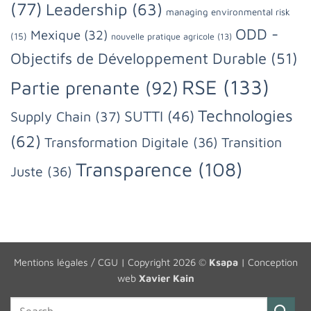
(77)
Leadership
(63)
managing environmental risk
ODD -
Mexique
(32)
(15)
nouvelle pratique agricole
(13)
Objectifs de Développement Durable
(51)
RSE
(133)
Partie prenante
(92)
Technologies
SUTTI
(46)
Supply Chain
(37)
(62)
Transformation Digitale
(36)
Transition
Transparence
(108)
Juste
(36)
Mentions légales / CGU
| Copyright 2026 ©
Ksapa
| Conception
web
Xavier Kain