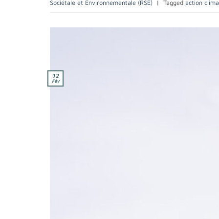
Sociétale et Environnementale (RSE)
|
Tagged
action clim
12
Fév