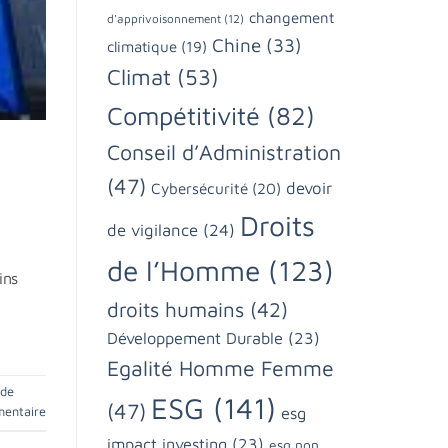
changement
d'apprivoisonnement
(12)
Chine
(33)
climatique
(19)
Climat
(53)
Compétitivité
(82)
Conseil d’Administration
(47)
devoir
Cybersécurité
(20)
Droits
de vigilance
(24)
de l’Homme
(123)
ins
droits humains
(42)
Développement Durable
(23)
Egalité Homme Femme
 de
ESG
(141)
(47)
esg
mentaire
impact investing
(23)
esg non