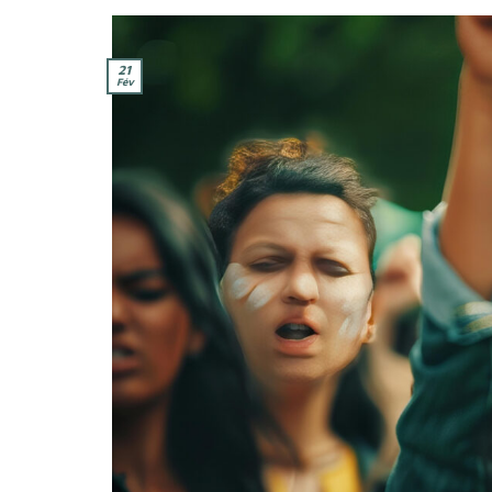
21
Fév