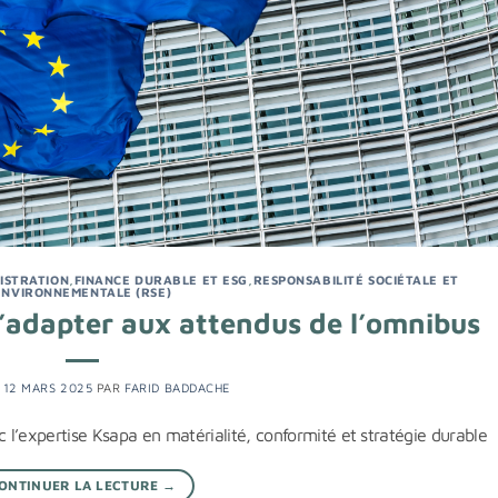
NISTRATION
,
FINANCE DURABLE ET ESG
,
RESPONSABILITÉ SOCIÉTALE ET
ENVIRONNEMENTALE (RSE)
S’adapter aux attendus de l’omnibus
E
12 MARS 2025
PAR
FARID BADDACHE
’expertise Ksapa en matérialité, conformité et stratégie durable
ONTINUER LA LECTURE
→