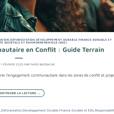
RATION
,
DÉFORESTATION
,
DÉVELOPPEMENT DURABLE
,
FINANCE DURABLE ET
TÉ SOCIÉTALE ET ENVIRONNEMENTALE (RSE)
taire en Conflit : Guide Terrain
21 FÉVRIER 2025
PAR
FARID BADDACHE
rer l’engagement communautaire dans les zones de conflit et proje
ONTINUER LA LECTURE
→
n
,
Déforestation
,
Développement Durable
,
Finance Durable et ESG
,
Responsabili