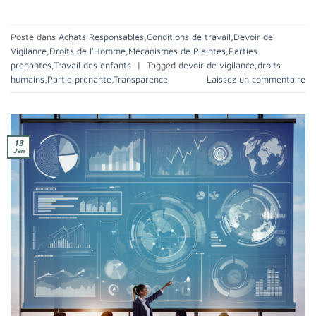
Posté dans
Achats Responsables
,
Conditions de travail
,
Devoir de
Vigilance
,
Droits de l'Homme
,
Mécanismes de Plaintes
,
Parties
prenantes
,
Travail des enfants
|
Tagged
devoir de vigilance
,
droits
humains
,
Partie prenante
,
Transparence
Laissez un commentaire
13
Jan