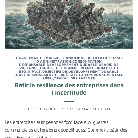
CHANGEMENT CLIMATIQUE
,
CONDITIONS DE TRAVAIL
,
CONSEIL
D'ADMINISTRATION
,
CONSOMMATION
RESPONSABLE
,
DÉVELOPPEMENT DURABLE
,
DEVOIR DE
VIGILANCE
,
DROITS DE L'HOMME
,
FINANCE DURABLE ET
ESG
,
IMPACT
,
OBJECTIFS DE DÉVELOPPEMENT DURABLE
(ODD)
,
RESPONSABILITÉ SOCIÉTALE ET ENVIRONNEMENTALE
(RSE)
,
TRAVAIL DES ENFANTS
Bâtir la résilience des entreprises dans
l’incertitude
PUBLIÉ LE
17 OCTOBRE 2025
PAR
FARID BADDACHE
Les entreprises européennes font face aux guerres
commerciales et tensions géopolitiques. Comment bâtir des
opérations résilientes ?