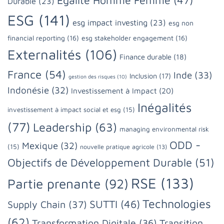
Durable
(23)
ESG
(141)
esg impact investing
(23)
esg non
financial reporting
(16)
esg stakeholder engagement
(16)
Externalités
(106)
Finance durable
(18)
France
(54)
Inde
(33)
Inclusion
(17)
gestion des risques
(10)
Indonésie
(32)
Investissement à Impact
(20)
Inégalités
investissement à impact social et esg
(15)
(77)
Leadership
(63)
managing environmental risk
ODD -
Mexique
(32)
(15)
nouvelle pratique agricole
(13)
Objectifs de Développement Durable
(51)
RSE
(133)
Partie prenante
(92)
Technologies
SUTTI
(46)
Supply Chain
(37)
(62)
Transformation Digitale
(36)
Transition