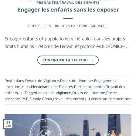
PRENANTES
,
TRAVAIL DES ENFANTS
Engager les enfants sans les exposer
PUBLIÉ LE
15 JUIN 2026
PAR
FARID BADDACHE
Engager enfants et populations vulnérables dans les projets
droits humains : retours de terrain et protocoles ILO/UNICEF.
CONTINUER LA LECTURE
→
Posté dans
Devoir de Vigilance
,
Droits de l'Homme
,
Engagement
Local
,
Inclusion
,
Mécanismes de Plaintes
,
Parties prenantes
,
Travail des
enfants
|
Tagged
devoir de vigilance
,
Droits de l’Homme
,
Partie
prenante
,
RSE
,
Supply Chain
,
travail des enfants
Laissez un commentaire
31
Jan