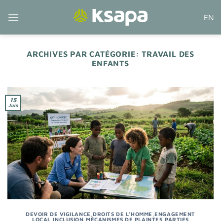
Passer
EN
au
contenu
ARCHIVES PAR CATÉGORIE:
TRAVAIL DES
ENFANTS
15
Juin
DEVOIR DE VIGILANCE
,
DROITS DE L'HOMME
,
ENGAGEMENT
LOCAL
,
INCLUSION
,
MÉCANISMES DE PLAINTES
,
PARTIES