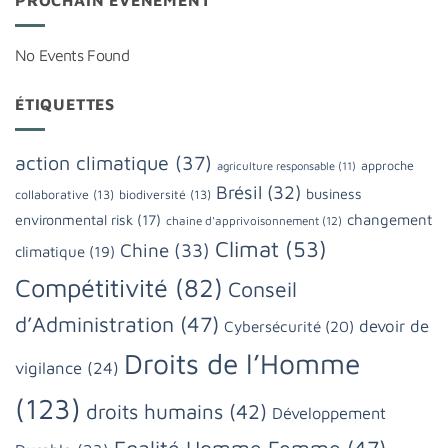
PROCHAIN ÉVÈNEMENT
No Events Found
ÉTIQUETTES
action climatique
(37)
approche
agriculture responsable
(11)
Brésil
(32)
business
collaborative
(13)
biodiversité
(13)
changement
environmental risk
(17)
chaine d'apprivoisonnement
(12)
Climat
(53)
Chine
(33)
climatique
(19)
Compétitivité
(82)
Conseil
d’Administration
(47)
devoir de
Cybersécurité
(20)
Droits de l’Homme
vigilance
(24)
(123)
droits humains
(42)
Développement
Egalité Homme Femme
(47)