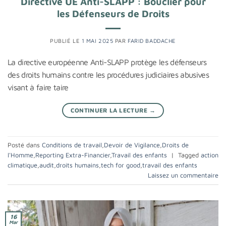
Directive UE Anti-SLAPP : Bouclier pour
les Défenseurs de Droits
PUBLIÉ LE
1 MAI 2025
PAR
FARID BADDACHE
La directive européenne Anti-SLAPP protège les défenseurs
des droits humains contre les procédures judiciaires abusives
visant à faire taire
CONTINUER LA LECTURE
→
Posté dans
Conditions de travail
,
Devoir de Vigilance
,
Droits de
l'Homme
,
Reporting Extra-Financier
,
Travail des enfants
|
Tagged
action
climatique
,
audit
,
droits humains
,
tech for good
,
travail des enfants
Laissez un commentaire
16
Mar