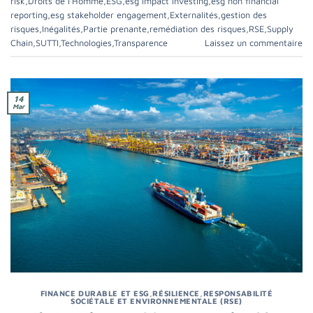
risk
,
Droits de l’Homme
,
ESG
,
esg impact investing
,
esg non financial
reporting
,
esg stakeholder engagement
,
Externalités
,
gestion des
risques
,
Inégalités
,
Partie prenante
,
remédiation des risques
,
RSE
,
Supply
Chain
,
SUTTI
,
Technologies
,
Transparence
Laissez un commentaire
14
Mar
FINANCE DURABLE ET ESG
,
RÉSILIENCE
,
RESPONSABILITÉ
SOCIÉTALE ET ENVIRONNEMENTALE (RSE)