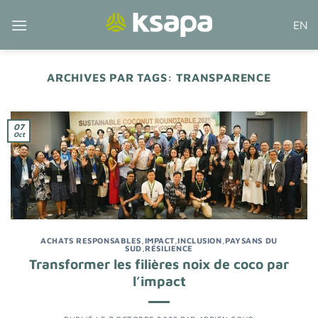
Passer
EN
au
contenu
ARCHIVES PAR TAGS:
TRANSPARENCE
07
Oct
ACHATS RESPONSABLES
,
IMPACT
,
INCLUSION
,
PAYSANS DU
SUD
,
RÉSILIENCE
Transformer les filières noix de coco par
l’impact