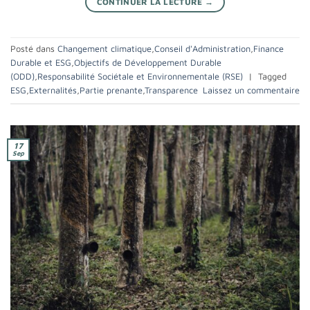
CONTINUER LA LECTURE
→
Posté dans
Changement climatique
,
Conseil d'Administration
,
Finance
Durable et ESG
,
Objectifs de Développement Durable
(ODD)
,
Responsabilité Sociétale et Environnementale (RSE)
|
Tagged
ESG
,
Externalités
,
Partie prenante
,
Transparence
Laissez un commentaire
17
Sep