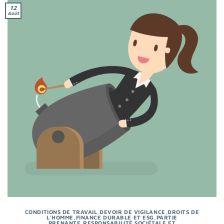
12
Août
CONDITIONS DE TRAVAIL
,
DEVOIR DE VIGILANCE
,
DROITS DE
L'HOMME
,
FINANCE DURABLE ET ESG
,
PARTIE
PRENANTE
,
RESPONSABILITÉ SOCIÉTALE ET