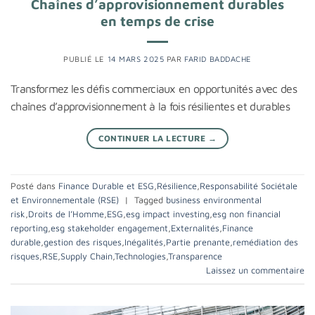
Chaînes d’approvisionnement durables
en temps de crise
PUBLIÉ LE
14 MARS 2025
PAR
FARID BADDACHE
Transformez les défis commerciaux en opportunités avec des
chaînes d’approvisionnement à la fois résilientes et durables
CONTINUER LA LECTURE
→
Posté dans
Finance Durable et ESG
,
Résilience
,
Responsabilité Sociétale
et Environnementale (RSE)
|
Tagged
business environmental
risk
,
Droits de l’Homme
,
ESG
,
esg impact investing
,
esg non financial
reporting
,
esg stakeholder engagement
,
Externalités
,
Finance
durable
,
gestion des risques
,
Inégalités
,
Partie prenante
,
remédiation des
risques
,
RSE
,
Supply Chain
,
Technologies
,
Transparence
Laissez un commentaire