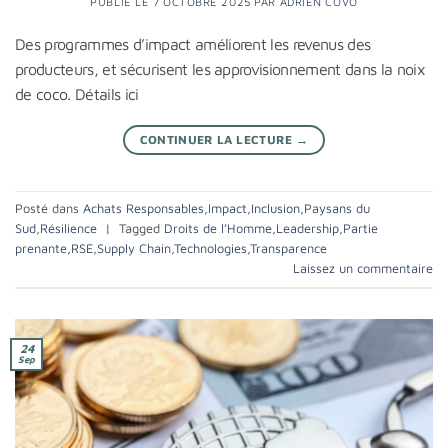
PUBLIÉ LE
7 OCTOBRE 2025
PAR
ADRIEN COVO
Des programmes d’impact améliorent les revenus des
producteurs, et sécurisent les approvisionnement dans la noix
de coco. Détails ici
CONTINUER LA LECTURE
→
Posté dans
Achats Responsables
,
Impact
,
Inclusion
,
Paysans du
Sud
,
Résilience
|
Tagged
Droits de l’Homme
,
Leadership
,
Partie
prenante
,
RSE
,
Supply Chain
,
Technologies
,
Transparence
Laissez un commentaire
24
Sep