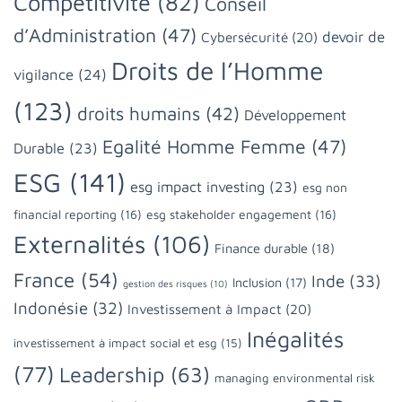
Compétitivité
(82)
Conseil
d’Administration
(47)
devoir de
Cybersécurité
(20)
Droits de l’Homme
vigilance
(24)
(123)
droits humains
(42)
Développement
Egalité Homme Femme
(47)
Durable
(23)
ESG
(141)
esg impact investing
(23)
esg non
financial reporting
(16)
esg stakeholder engagement
(16)
Externalités
(106)
Finance durable
(18)
France
(54)
Inde
(33)
Inclusion
(17)
gestion des risques
(10)
Indonésie
(32)
Investissement à Impact
(20)
Inégalités
investissement à impact social et esg
(15)
(77)
Leadership
(63)
managing environmental risk