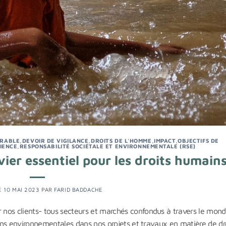
URABLE
,
DEVOIR DE VIGILANCE
,
DROITS DE L'HOMME
,
IMPACT
,
OBJECTIFS DE
LIENCE
,
RESPONSABILITÉ SOCIÉTALE ET ENVIRONNEMENTALE (RSE)
vier essentiel pour les droits humain
LE
10 MAI 2023
PAR
FARID BADDACHE
nos clients- tous secteurs et marchés confondus à travers le mond
ions environnementales dans nos projets et travaux en matière de dr