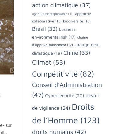
action climatique
(37)
approche
agriculture responsable
(11)
collaborative
(13)
biodiversité
(13)
Brésil
(32)
business
environmental risk
(17)
chaine
changement
d'apprivoisonnement
(12)
Chine
(33)
climatique
(19)
Climat
(53)
Compétitivité
(82)
Conseil d’Administration
s
(47)
devoir
Cybersécurité
(20)
Droits
de vigilance
(24)
de l’Homme
(123)
e- sur
droits humains
(42)
oits