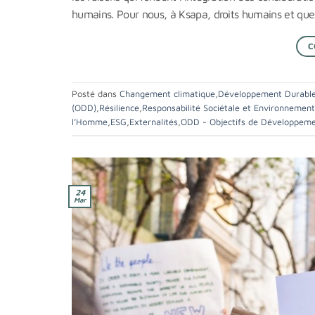
humains. Pour nous, à Ksapa, droits humains et ques
C
Posté dans
Changement climatique
,
Développement Durabl
(ODD)
,
Résilience
,
Responsabilité Sociétale et Environnement
l’Homme
,
ESG
,
Externalités
,
ODD - Objectifs de Développeme
24
Mar