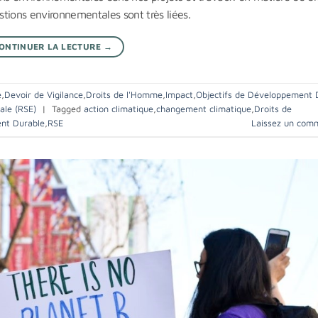
tions environnementales sont très liées.
ONTINUER LA LECTURE
→
e
,
Devoir de Vigilance
,
Droits de l'Homme
,
Impact
,
Objectifs de Développement 
ale (RSE)
|
Tagged
action climatique
,
changement climatique
,
Droits de
nt Durable
,
RSE
Laissez un com