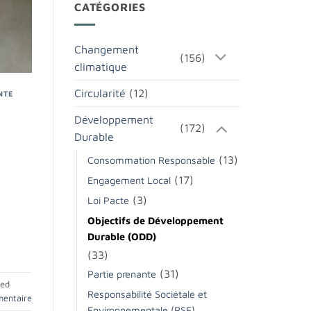
CATÉGORIES
Changement
(156)
climatique
Circularité
(12)
NTE
Développement
(172)
Durable
(13)
Consommation Responsable
(17)
Engagement Local
(3)
Loi Pacte
Objectifs de Développement
Durable (ODD)
(33)
(31)
Partie prenante
ged
Responsabilité Sociétale et
mentaire
Environnementale (RSE)