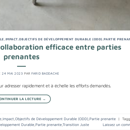
LE
,
IMPACT
,
OBJECTIFS DE DÉVELOPPEMENT DURABLE (ODD)
,
PARTIE PRENA
ollaboration efficace entre parties
prenantes
E
24 MAI 2023
PAR
FARID BADDACHE
ur adresser rapidement et à échelle les efforts demandés.
ONTINUER LA LECTURE
→
e
,
Impact
,
Objectifs de Développement Durable (ODD)
,
Partie prenante
|
Tag
veloppement Durable
,
Partie prenante
,
Transition Juste
Laissez un com