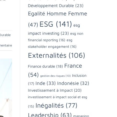
Développement Durable
(23)
Egalité Homme Femme
ESG
(141)
(47)
esg
impact investing
(23)
esg non
Durable
financial reporting
(16)
esg
mentaire
stakeholder engagement
(16)
Externalités
(106)
France
Finance durable
(18)
(54)
Inclusion
gestion des risques
(10)
Inde
(33)
Indonésie
(32)
(17)
Investissement à Impact
(20)
investissement à impact social et esg
Inégalités
(77)
(15)
Leadership
(63)
managing