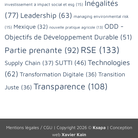
Inégalités
investissement à impact social et esg
(15)
(77)
Leadership
(63)
managing environmental risk
ODD -
Mexique
(32)
(15)
nouvelle pratique agricole
(13)
Objectifs de Développement Durable
(51)
RSE
(133)
Partie prenante
(92)
Technologies
SUTTI
(46)
Supply Chain
(37)
(62)
Transformation Digitale
(36)
Transition
Transparence
(108)
Juste
(36)
Mentions légales / CGU
| Copyright 2026 ©
Ksapa
| Conception
web
Xavier Kain