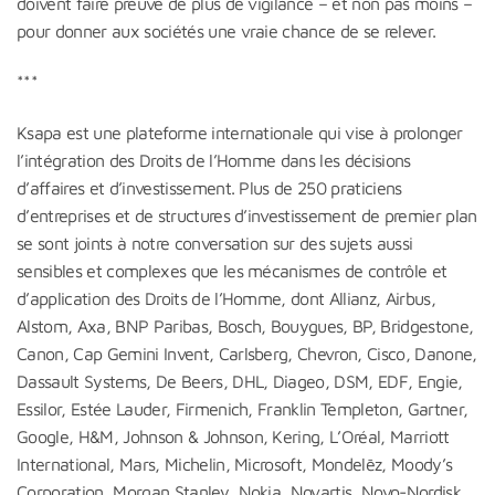
doivent faire preuve de plus de vigilance – et non pas moins –
pour donner aux sociétés une vraie chance de se relever.
***
Ksapa est une plateforme internationale qui vise à prolonger
l’intégration des Droits de l’Homme dans les décisions
d’affaires et d’investissement. Plus de 250 praticiens
d’entreprises et de structures d’investissement de premier plan
se sont joints à notre conversation sur des sujets aussi
sensibles et complexes que les mécanismes de contrôle et
d’application des Droits de l’Homme, dont Allianz, Airbus,
Alstom, Axa, BNP Paribas, Bosch, Bouygues, BP, Bridgestone,
Canon, Cap Gemini Invent, Carlsberg, Chevron, Cisco, Danone,
Dassault Systems, De Beers, DHL, Diageo, DSM, EDF, Engie,
Essilor, Estée Lauder, Firmenich, Franklin Templeton, Gartner,
Google, H&M, Johnson & Johnson, Kering, L’Oréal, Marriott
International, Mars, Michelin, Microsoft, Mondelēz, Moody’s
Corporation, Morgan Stanley, Nokia, Novartis, Novo-Nordisk,