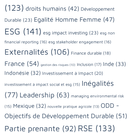
(123)
droits humains
(42)
Développement
Egalité Homme Femme
(47)
Durable
(23)
ESG
(141)
esg impact investing
(23)
esg non
financial reporting
(16)
esg stakeholder engagement
(16)
Externalités
(106)
Finance durable
(18)
France
(54)
Inde
(33)
Inclusion
(17)
gestion des risques
(10)
Indonésie
(32)
Investissement à Impact
(20)
Inégalités
investissement à impact social et esg
(15)
(77)
Leadership
(63)
managing environmental risk
ODD -
Mexique
(32)
(15)
nouvelle pratique agricole
(13)
Objectifs de Développement Durable
(51)
RSE
(133)
Partie prenante
(92)