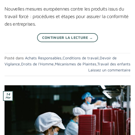
Nouvelles mesures européennes contre les produits issus du
travail forcé : procédures et étapes pour assurer la conformité
des entreprises.
CONTINUER LA LECTURE
→
Posté dans
Achats Responsables
,
Conditions de travail
,
Devoir de
Vigilance
,
Droits de l'Homme
,
Mécanismes de Plaintes
,
Travail des enfants
Laissez un commentaire
14
Mar