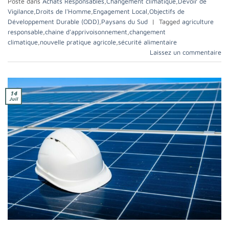
Posté dans
Achats Responsables
,
Changement climatique
,
Devoir de
Vigilance
,
Droits de l'Homme
,
Engagement Local
,
Objectifs de
Développement Durable (ODD)
,
Paysans du Sud
|
Tagged
agriculture
responsable
,
chaine d'apprivoisonnement
,
changement
climatique
,
nouvelle pratique agricole
,
sécurité alimentaire
Laissez un commentaire
14
Juil