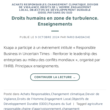
ACHATS RESPONSABLES
,
CHANGEMENT CLIMATIQUE
,
DEVOIR
DE VIGILANCE
,
DROITS DE L'HOMME
,
ENGAGEMENT
LOCAL
,
OBJECTIFS DE DÉVELOPPEMENT DURABLE
(ODD)
,
PAYSANS DU SUD
Droits humains en zone de turbulence.
Enseignements
PUBLIÉ LE
9 OCTOBRE 2024
PAR
FARID BADDACHE
Ksapa a participé à un événement intitulé « Responsible
Business in Uncertain Times : Renforcer le leadership des
entreprises au milieu des conflits mondiaux », organisé par
l’IHRB. Principaux enseignements.
CONTINUER LA LECTURE
→
Posté dans
Achats Responsables
,
Changement climatique
,
Devoir de
Vigilance
,
Droits de l'Homme
,
Engagement Local
,
Objectifs de
Développement Durable (ODD)
,
Paysans du Sud
|
Tagged
agriculture
responsable
,
chaine d'apprivoisonnement
,
changement