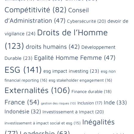
Compétitivité
(82)
Conseil
d’Administration
(47)
devoir de
Cybersécurité
(20)
Droits de l’Homme
vigilance
(24)
(123)
droits humains
(42)
Développement
Egalité Homme Femme
(47)
Durable
(23)
ESG
(141)
esg impact investing
(23)
esg non
financial reporting
(16)
esg stakeholder engagement
(16)
Externalités
(106)
Finance durable
(18)
France
(54)
Inde
(33)
Inclusion
(17)
gestion des risques
(10)
Indonésie
(32)
Investissement à Impact
(20)
Inégalités
investissement à impact social et esg
(15)
(77)
Leadership
(63)