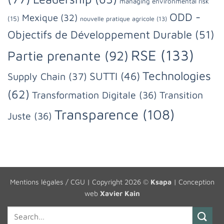
managing environmental risk
ODD -
Mexique
(32)
(15)
nouvelle pratique agricole
(13)
Objectifs de Développement Durable
(51)
RSE
(133)
Partie prenante
(92)
Technologies
SUTTI
(46)
Supply Chain
(37)
(62)
Transformation Digitale
(36)
Transition
Transparence
(108)
Juste
(36)
Mentions légales / CGU
| Copyright 2026 ©
Ksapa
| Conception
web
Xavier Kain