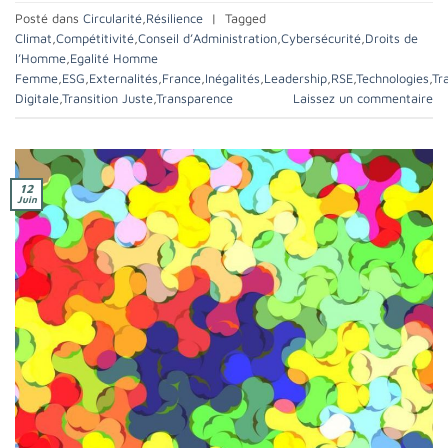
Posté dans
Circularité
,
Résilience
|
Tagged
Climat
,
Compétitivité
,
Conseil d’Administration
,
Cybersécurité
,
Droits de
l’Homme
,
Egalité Homme
Femme
,
ESG
,
Externalités
,
France
,
Inégalités
,
Leadership
,
RSE
,
Technologies
,
Tr
Digitale
,
Transition Juste
,
Transparence
Laissez un commentaire
12
Juin