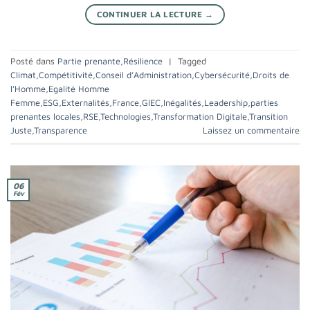
CONTINUER LA LECTURE
→
Posté dans
Partie prenante
,
Résilience
|
Tagged
Climat
,
Compétitivité
,
Conseil d’Administration
,
Cybersécurité
,
Droits de
l’Homme
,
Egalité Homme
Femme
,
ESG
,
Externalités
,
France
,
GIEC
,
Inégalités
,
Leadership
,
parties
prenantes locales
,
RSE
,
Technologies
,
Transformation Digitale
,
Transition
Juste
,
Transparence
Laissez un commentaire
06
Fév