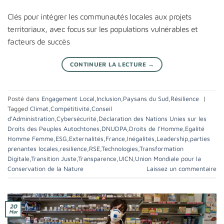
Clés pour intégrer les communautés locales aux projets
territoriaux, avec focus sur les populations vulnérables et
facteurs de succès
CONTINUER LA LECTURE
→
Posté dans
Engagement Local
,
Inclusion
,
Paysans du Sud
,
Résilience
|
Tagged
Climat
,
Compétitivité
,
Conseil
d’Administration
,
Cybersécurité
,
Déclaration des Nations Unies sur les
Droits des Peuples Autochtones
,
DNUDPA
,
Droits de l’Homme
,
Egalité
Homme Femme
,
ESG
,
Externalités
,
France
,
Inégalités
,
Leadership
,
parties
prenantes locales
,
resilience
,
RSE
,
Technologies
,
Transformation
Digitale
,
Transition Juste
,
Transparence
,
UICN
,
Union Mondiale pour la
Conservation de la Nature
Laissez un commentaire
20
Mar