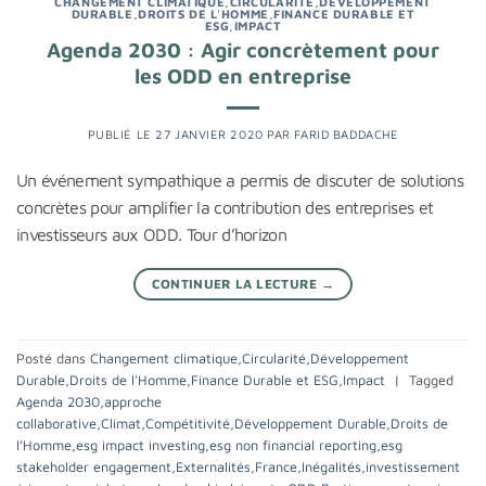
CHANGEMENT CLIMATIQUE
,
CIRCULARITÉ
,
DÉVELOPPEMENT
DURABLE
,
DROITS DE L'HOMME
,
FINANCE DURABLE ET
ESG
,
IMPACT
Agenda 2030 : Agir concrètement pour
les ODD en entreprise
PUBLIÉ LE
27 JANVIER 2020
PAR
FARID BADDACHE
Un événement sympathique a permis de discuter de solutions
concrètes pour amplifier la contribution des entreprises et
investisseurs aux ODD. Tour d’horizon
CONTINUER LA LECTURE
→
Posté dans
Changement climatique
,
Circularité
,
Développement
Durable
,
Droits de l'Homme
,
Finance Durable et ESG
,
Impact
|
Tagged
Agenda 2030
,
approche
collaborative
,
Climat
,
Compétitivité
,
Développement Durable
,
Droits de
l’Homme
,
esg impact investing
,
esg non financial reporting
,
esg
stakeholder engagement
,
Externalités
,
France
,
Inégalités
,
investissement