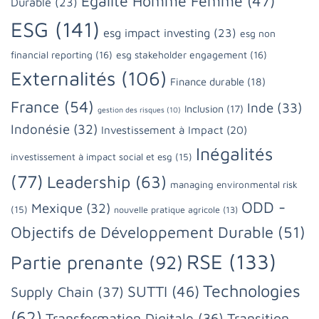
Egalité Homme Femme
(47)
Durable
(23)
ESG
(141)
esg impact investing
(23)
esg non
financial reporting
(16)
esg stakeholder engagement
(16)
Externalités
(106)
Finance durable
(18)
France
(54)
Inde
(33)
Inclusion
(17)
gestion des risques
(10)
Indonésie
(32)
Investissement à Impact
(20)
Inégalités
investissement à impact social et esg
(15)
(77)
Leadership
(63)
managing environmental risk
ODD -
Mexique
(32)
(15)
nouvelle pratique agricole
(13)
Objectifs de Développement Durable
(51)
RSE
(133)
Partie prenante
(92)
Technologies
SUTTI
(46)
Supply Chain
(37)
(62)
Transformation Digitale
(36)
Transition