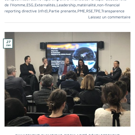
de l’Homme
,
ESG
,
Externalités
,
Leadership
,
matérialité
,
non-financial
reporting directive (nfrd)
,
Partie prenante
,
PME
,
RSE
,
TPE
,
Transparence
Laissez un commentaire
27
Jan