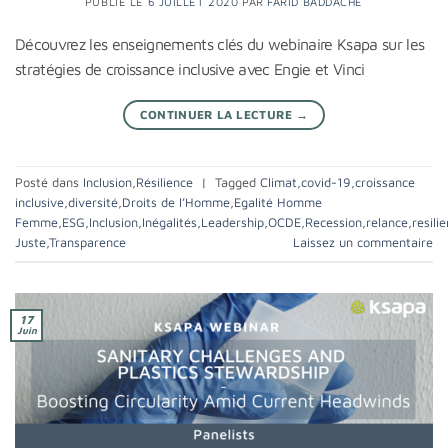
PUBLIÉ LE
6 JUILLET 2020
PAR
FARID BADDACHE
Découvrez les enseignements clés du webinaire Ksapa sur les
stratégies de croissance inclusive avec Engie et Vinci
CONTINUER LA LECTURE
→
Posté dans
Inclusion
,
Résilience
|
Tagged
Climat
,
covid-19
,
croissance
inclusive
,
diversité
,
Droits de l’Homme
,
Egalité Homme
Femme
,
ESG
,
Inclusion
,
Inégalités
,
Leadership
,
OCDE
,
Recession
,
relance
,
resili
Juste
,
Transparence
Laissez un commentaire
17
Juin