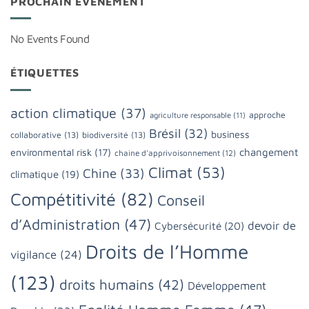
PROCHAIN ÉVÈNEMENT
No Events Found
ÉTIQUETTES
action climatique
(37)
approche
agriculture responsable
(11)
Brésil
(32)
business
collaborative
(13)
biodiversité
(13)
changement
environmental risk
(17)
chaine d'apprivoisonnement
(12)
Climat
(53)
Chine
(33)
climatique
(19)
Compétitivité
(82)
Conseil
d’Administration
(47)
devoir de
Cybersécurité
(20)
Droits de l’Homme
vigilance
(24)
(123)
droits humains
(42)
Développement