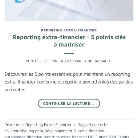
REPORTING EXTRA-FINANCIER
Reporting extra-financier : 5 points clés
à maîtriser
PUBLIÉ LE
6 FÉVRIER 2020
PAR
FARID BADDACHE
Découvrez les 5 points essentiels pour maintenir un reporting
extra-financier conforme et répondre aux attentes des parties
prenantes
CONTINUER LA LECTURE
→
Posté dans
Reporting Extra-Financier
|
Tagged
approche
collaborative
,
big data
,
Développement Durable
,
directive
européenne
,
directive reporting extra financier
,
DPEF
,
dpef 2020
,
Droits