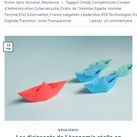
Posté dans
Inclusion
,
Résilience
|
Tagged
Climat
,
Compétitivité
,
Conseil
d’Administration
,
Cybersécurité
,
Droits de l’Homme
,
Egalité Homme
Femme
,
ESG
,
Externalités
,
France
,
Inégalités
,
Leadership
,
RSE
,
Technologies
,
Tr
Digitale
,
Transition Juste
,
Transparence
Laissez un commentaire
15
Mai
RÉSILIENCE
Les dirigeants de l’économie réelle en