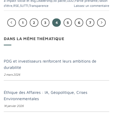
à impact social et esg
,
Leadership
,
loi pacte
,
ODD
,
Partie prenante
,
raison
d'être
,
RSE
,
SUTTI
,
Transparence
Laissez un commentaire
1
2
3
4
5
6
7
DANS LA MÊME THÉMATIQUE
PDG et investisseurs renforcent leurs ambitions de
durabilité
2 mars 2026
Éthique des Affaires : IA, Géopolitique, Crises
Environnementales
14 janvier 2026