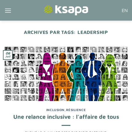
Passer
EN
au
contenu
ARCHIVES PAR TAGS:
LEADERSHIP
06
Juil
INCLUSION
,
RÉSILIENCE
Une relance inclusive : l’affaire de tous