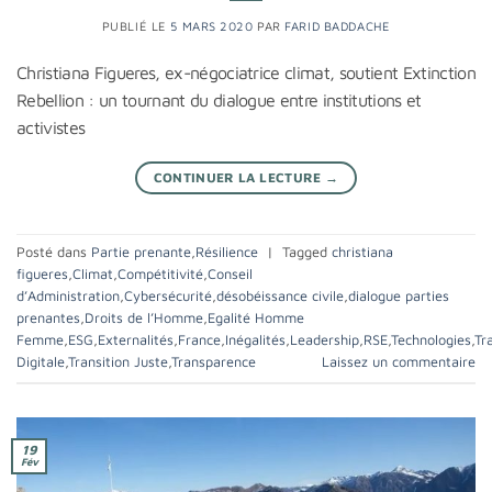
PUBLIÉ LE
5 MARS 2020
PAR
FARID BADDACHE
Christiana Figueres, ex-négociatrice climat, soutient Extinction
Rebellion : un tournant du dialogue entre institutions et
activistes
CONTINUER LA LECTURE
→
Posté dans
Partie prenante
,
Résilience
|
Tagged
christiana
figueres
,
Climat
,
Compétitivité
,
Conseil
d’Administration
,
Cybersécurité
,
désobéissance civile
,
dialogue parties
prenantes
,
Droits de l’Homme
,
Egalité Homme
Femme
,
ESG
,
Externalités
,
France
,
Inégalités
,
Leadership
,
RSE
,
Technologies
,
Tr
Digitale
,
Transition Juste
,
Transparence
Laissez un commentaire
19
Fév