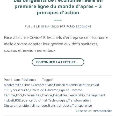
première ligne du monde d’après – 3
principes d’action
PUBLIÉ LE
15 MAI 2020
PAR
FARID BADDACHE
Face à la crise Covid-19, les chefs d’entreprise de l’économie
réelle doivent adapter leur gestion aux défis sanitaires,
sociaux et environnementaux
CONTINUER LA LECTURE
→
Posté dans
Résilience
|
Tagged
biodiversité
,
Climat
,
Compétitivité
,
Conseil d’Administration
,
covid-
19
,
Cybersécurité
,
Droits de l’Homme
,
Egalité Homme
Femme
,
ESG
,
Externalités
,
France
,
Inégalités
,
Leadership
,
management
inclusif
,
RSE
,
science du climat
,
Technologies
,
Transformation
Digitale
,
transition climatique
,
Transition Juste
,
Transparence
Laissez un commentaire