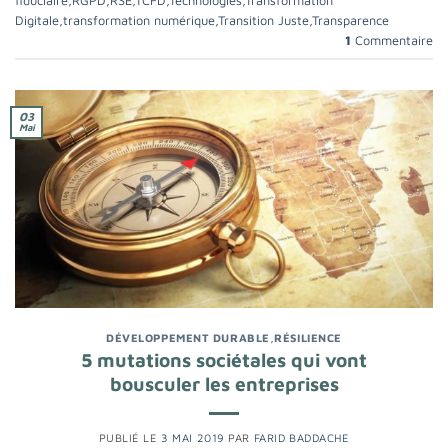
fiduciaire
,
RGPD
,
RSE
,
TCFD
,
Technologies
,
Transformation
Digitale
,
transformation numérique
,
Transition Juste
,
Transparence
1
Commentaire
03
Mai
DÉVELOPPEMENT DURABLE
,
RÉSILIENCE
5 mutations sociétales qui vont
bousculer les entreprises
PUBLIÉ LE
3 MAI 2019
PAR
FARID BADDACHE