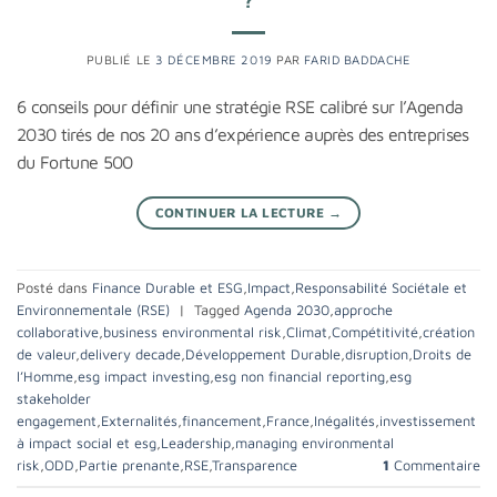
PUBLIÉ LE
3 DÉCEMBRE 2019
PAR
FARID BADDACHE
6 conseils pour définir une stratégie RSE calibré sur l’Agenda
2030 tirés de nos 20 ans d’expérience auprès des entreprises
du Fortune 500
CONTINUER LA LECTURE
→
Posté dans
Finance Durable et ESG
,
Impact
,
Responsabilité Sociétale et
Environnementale (RSE)
|
Tagged
Agenda 2030
,
approche
collaborative
,
business environmental risk
,
Climat
,
Compétitivité
,
création
de valeur
,
delivery decade
,
Développement Durable
,
disruption
,
Droits de
l’Homme
,
esg impact investing
,
esg non financial reporting
,
esg
stakeholder
engagement
,
Externalités
,
financement
,
France
,
Inégalités
,
investissement
à impact social et esg
,
Leadership
,
managing environmental
risk
,
ODD
,
Partie prenante
,
RSE
,
Transparence
1
Commentaire