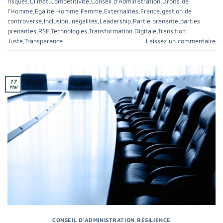
risques
,
Climat
,
Compétitivité
,
Conseil d’Administration
,
Droits de
l’Homme
,
Egalité Homme Femme
,
Externalités
,
France
,
gestion de
controverse
,
Inclusion
,
Inégalités
,
Leadership
,
Partie prenante
,
parties
prenantes
,
RSE
,
Technologies
,
Transformation Digitale
,
Transition
Juste
,
Transparence
Laissez un commentaire
17
Mai
CONSEIL D'ADMINISTRATION
,
RÉSILIENCE