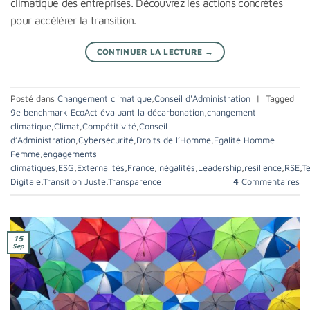
climatique des entreprises. Découvrez les actions concrètes
pour accélérer la transition.
CONTINUER LA LECTURE
→
Posté dans
Changement climatique
,
Conseil d'Administration
|
Tagged
9e benchmark EcoAct évaluant la décarbonation
,
changement
climatique
,
Climat
,
Compétitivité
,
Conseil
d’Administration
,
Cybersécurité
,
Droits de l’Homme
,
Egalité Homme
Femme
,
engagements
climatiques
,
ESG
,
Externalités
,
France
,
Inégalités
,
Leadership
,
resilience
,
RSE
,
T
Digitale
,
Transition Juste
,
Transparence
4
Commentaires
15
Sep