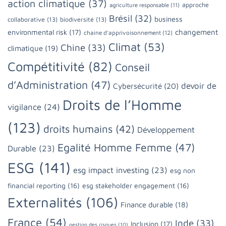
action climatique
(37)
approche
agriculture responsable
(11)
Brésil
(32)
business
collaborative
(13)
biodiversité
(13)
changement
environmental risk
(17)
chaine d'apprivoisonnement
(12)
Climat
(53)
Chine
(33)
climatique
(19)
Compétitivité
(82)
Conseil
d’Administration
(47)
devoir de
Cybersécurité
(20)
Droits de l’Homme
vigilance
(24)
(123)
droits humains
(42)
Développement
Egalité Homme Femme
(47)
Durable
(23)
ESG
(141)
esg impact investing
(23)
esg non
financial reporting
(16)
esg stakeholder engagement
(16)
Externalités
(106)
Finance durable
(18)
France
(54)
Inde
(33)
Inclusion
(17)
gestion des risques
(10)