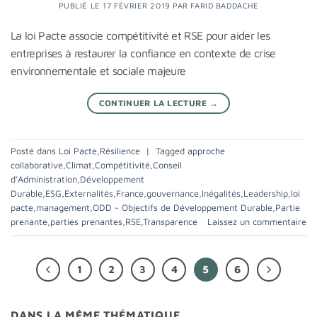
PUBLIÉ LE
17 FÉVRIER 2019
PAR
FARID BADDACHE
La loi Pacte associe compétitivité et RSE pour aider les
entreprises à restaurer la confiance en contexte de crise
environnementale et sociale majeure
CONTINUER LA LECTURE
→
Posté dans
Loi Pacte
,
Résilience
|
Tagged
approche
collaborative
,
Climat
,
Compétitivité
,
Conseil
d’Administration
,
Développement
Durable
,
ESG
,
Externalités
,
France
,
gouvernance
,
Inégalités
,
Leadership
,
loi
pacte
,
management
,
ODD - Objectifs de Développement Durable
,
Partie
prenante
,
parties prenantes
,
RSE
,
Transparence
Laissez un commentaire
1
2
3
4
5
6
DANS LA MÊME THÉMATIQUE