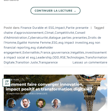
CONTINUER LA LECTURE
→
Posté dans
Finance Durable et ESG
,
Impact
,
Partie prenante
|
Tagged
chaîne d'approvisionnement
,
Climat
,
Compétitivité
,
Conseil
d’Administration
,
Cybersécurité
,
dialogue parties prenantes
,
Droits de
l’Homme
,
Egalité Homme Femme
,
ESG
,
esg impact investing
,
esg non
financial reporting
,
esg stakeholder
engagement
,
Externalités
,
France
,
gouvernance
,
Inégalités
,
investissement
à impact social et esg
,
Leadership
,
ODD
,
RSE
,
Technologies
,
Transformation
Digitale
,
Transition Juste
,
Transparence
Laissez un commentaire
29
Oct