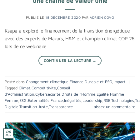
une chaîne de valeur unie
PUBLIÉ LE
18 DÉCEMBRE 2020
PAR
ADRIEN COVO
Ksapa a exploré le financement de la transition énergétique
avec des experts de Mazars, H&M et champion climat COP 26
lors de ce webinaire
CONTINUER LA LECTURE
→
Posté dans
Changement climatique
,
Finance Durable et ESG
,
Impact
|
Tagged
Climat
,
Compétitivité
,
Conseil
d’Administration
,
Cybersécurité
,
Droits de l’Homme
,
Egalité Homme
Femme
,
ESG
,
Externalités
,
France
,
Inégalités
,
Leadership
,
RSE
,
Technologies
,
Tr
Digitale
,
Transition Juste
,
Transparence
Laissez un commentaire
06
Nov