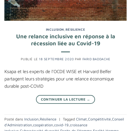
INCLUSION
,
RÉSILIENCE
Une relance inclusive en réponse à la
récession liée au Covid-19
PUBLIÉ LE
18 SEPTEMBRE 2020
PAR
FARID BADDACHE
Ksapa et les experts de l’OCDE WISE et Harvard Belfer
partagent leurs stratégies pour une relance économique
durable post-COVID
CONTINUER LA LECTURE
→
Posté dans
Inclusion
,
Résilience
|
Tagged
Climat
,
Compétitivité
,
Conseil
d’Administration
,
coopération
,
covid-19
,
croissance
inclusive
,
Cybersécurité
,
diversité
,
Droits de l’Homme
,
Egalité Homme