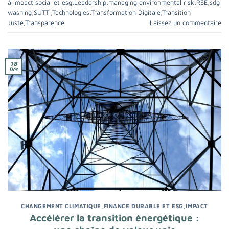
à impact social et esg
,
Leadership
,
managing environmental risk
,
RSE
,
sdg
washing
,
SUTTI
,
Technologies
,
Transformation Digitale
,
Transition
Juste
,
Transparence
Laissez un commentaire
18
Déc
CHANGEMENT CLIMATIQUE
,
FINANCE DURABLE ET ESG
,
IMPACT
Accélérer la transition énergétique :