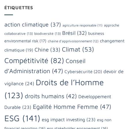
ÉTIQUETTES
action climatique
(37)
approche
agriculture responsable
(11)
Brésil
(32)
business
collaborative
(13)
biodiversité
(13)
changement
environmental risk
(17)
chaine d'apprivoisonnement
(12)
Climat
(53)
Chine
(33)
climatique
(19)
Compétitivité
(82)
Conseil
d’Administration
(47)
devoir de
Cybersécurité
(20)
Droits de l’Homme
vigilance
(24)
(123)
droits humains
(42)
Développement
Egalité Homme Femme
(47)
Durable
(23)
ESG
(141)
esg impact investing
(23)
esg non
financial reporting
(16)
esg stakeholder engagement
(16)