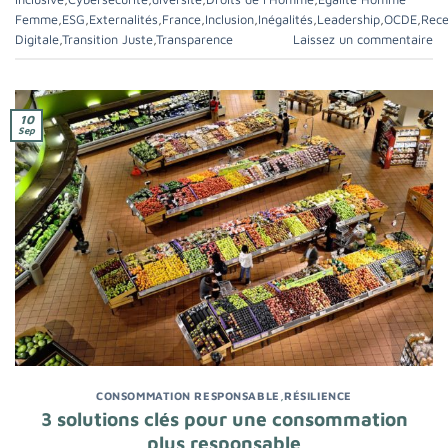
Femme
,
ESG
,
Externalités
,
France
,
Inclusion
,
Inégalités
,
Leadership
,
OCDE
,
Rece
Digitale
,
Transition Juste
,
Transparence
Laissez un commentaire
10
Sep
CONSOMMATION RESPONSABLE
,
RÉSILIENCE
3 solutions clés pour une consommation
plus responsable