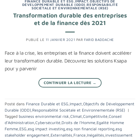
FINANCE DURABLE ET ESG
,
IMPACT
,
OBJECTIFS DE
DÉVELOPPEMENT DURABLE (ODD)
,
RESPONSABILITÉ
SOCIÉTALE ET ENVIRONNEMENTALE (RSE)
Transformation durable des entreprises
et de la finance dès 2021
PUBLIÉ LE
11 JANVIER 2021
PAR
FARID BADDACHE
Face à la crise, les entreprises et la finance doivent accélérer
leur transformation durable. Découvrez les solutions Ksapa
pour y parvenir
CONTINUER LA LECTURE
→
Posté dans
Finance Durable et ESG
,
Impact
,
Objectifs de Développement
Durable (ODD)
,
Responsabilité Sociétale et Environnementale (RSE)
|
Tagged
business environmental risk
,
Climat
,
Compétitivité
,
Conseil
d’Administration
,
Cybersécurité
,
Droits de l’Homme
,
Egalité Homme
Femme
,
ESG
,
esg impact investing
,
esg non financial reporting
,
esg
stakeholder engagement
,
Externalités
,
France
,
Inégalités
,
investissement