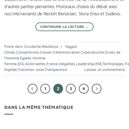
d’autres parties prenantes. Morceaux choisis du débat avec
nos intervenants de Reckitt Benckiser, Stora Enso et Sodexo.
CONTINUER LA LECTURE
→
Posté dans
Circularité
,
Résilience
|
Tagged
Climat
,
Compétitivité
,
Conseil d’Administration
,
Cybersécurité
,
Droits de
l’Homme
,
Egalité Homme
Femme
,
ESG
,
Externalités
,
France
,
Inégalités
,
Leadership
,
RSE
,
Technologies
,
Tr
Digitale
,
Transition Juste
,
Transparence
Laissez un commentaire
1
2
3
4
DANS LA MÊME THÉMATIQUE