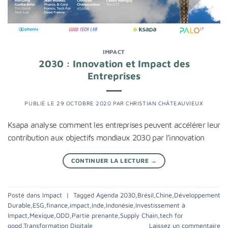
IMPACT
2030 : Innovation et Impact des
Entreprises
PUBLIÉ LE
29 OCTOBRE 2020
PAR
CHRISTIAN CHÂTEAUVIEUX
Ksapa analyse comment les entreprises peuvent accélérer leur
contribution aux objectifs mondiaux 2030 par l’innovation
CONTINUER LA LECTURE
→
Posté dans
Impact
|
Tagged
Agenda 2030
,
Brésil
,
Chine
,
Développement
Durable
,
ESG
,
finance
,
impact
,
Inde
,
Indonésie
,
Investissement à
Impact
,
Mexique
,
ODD
,
Partie prenante
,
Supply Chain
,
tech for
good
,
Transformation Digitale
Laissez un commentaire