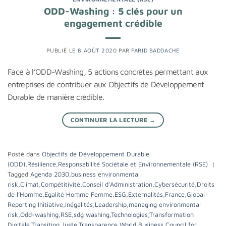
ODD-Washing : 5 clés pour un
engagement crédible
PUBLIÉ LE
8 AOÛT 2020
PAR
FARID BADDACHE
Face à l’ODD-Washing, 5 actions concrètes permettant aux
entreprises de contribuer aux Objectifs de Développement
Durable de manière crédible.
CONTINUER LA LECTURE
→
Posté dans
Objectifs de Développement Durable
(ODD)
,
Résilience
,
Responsabilité Sociétale et Environnementale (RSE)
|
Tagged
Agenda 2030
,
business environmental
risk
,
Climat
,
Compétitivité
,
Conseil d’Administration
,
Cybersécurité
,
Droits
de l’Homme
,
Egalité Homme Femme
,
ESG
,
Externalités
,
France
,
Global
Reporting Initiative
,
Inégalités
,
Leadership
,
managing environmental
risk
,
Odd-washing
,
RSE
,
sdg washing
,
Technologies
,
Transformation
Digitale
,
Transition Juste
,
Transparence
,
World Business Council for