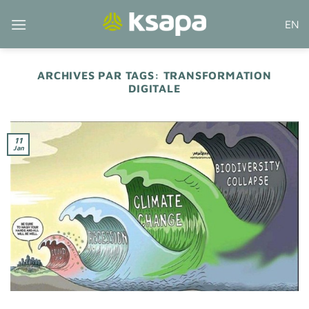
Passer
EN
au
contenu
ARCHIVES PAR TAGS:
TRANSFORMATION
DIGITALE
11
Jan