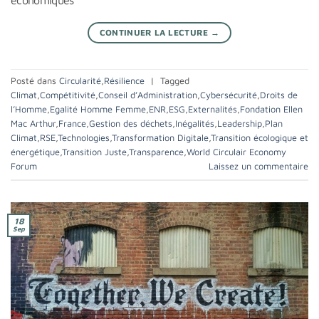
CONTINUER LA LECTURE
→
Posté dans
Circularité
,
Résilience
|
Tagged
Climat
,
Compétitivité
,
Conseil d’Administration
,
Cybersécurité
,
Droits de
l’Homme
,
Egalité Homme Femme
,
ENR
,
ESG
,
Externalités
,
Fondation Ellen
Mac Arthur
,
France
,
Gestion des déchets
,
Inégalités
,
Leadership
,
Plan
Climat
,
RSE
,
Technologies
,
Transformation Digitale
,
Transition écologique et
énergétique
,
Transition Juste
,
Transparence
,
World Circulair Economy
Forum
Laissez un commentaire
18
Sep